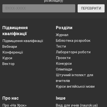
розкладку)
ПЕРЕВІРИТИ
Підвищення
Розділи
кваліфікації
Журнал
Бібліотека розробок
Підвищення кваліфікації
Тести
Вебінари
Лабораторні роботи
Конференції
Проєкти
Курси
Конкурси
Вектор
Олімпіади
Штучний інтелект для
вчителів
Курси англійської мови
Про нас
Інше
Про «На Урок»
Вхід для учнів (naurok.ua)