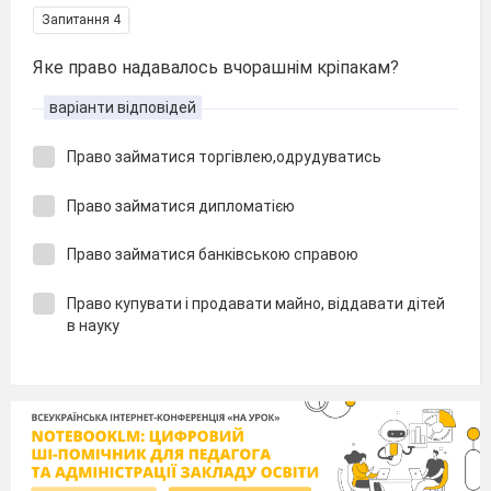
Запитання 4
Яке право надавалось вчорашнім кріпакам?
варіанти відповідей
Право займатися торгівлею,одрудуватись
Право займатися дипломатією
Право займатися банківською справою
Право купувати і продавати майно, віддавати дітей
в науку