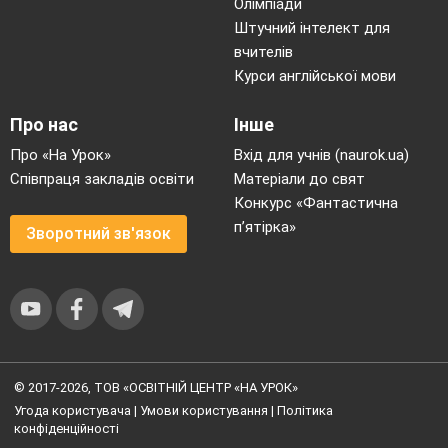
Олімпіади
Штучний інтелект для
вчителів
Курси англійської мови
Про нас
Інше
Про «На Урок»
Вхід для учнів (naurok.ua)
Співпраця закладів освіти
Матеріали до свят
Конкурс «Фантастична
п’ятірка»
Зворотний зв'язок
© 2017-2026, ТОВ «ОСВІТНІЙ ЦЕНТР «НА УРОК»
Угода користувача
|
Умови користування
|
Політика
конфіденційності