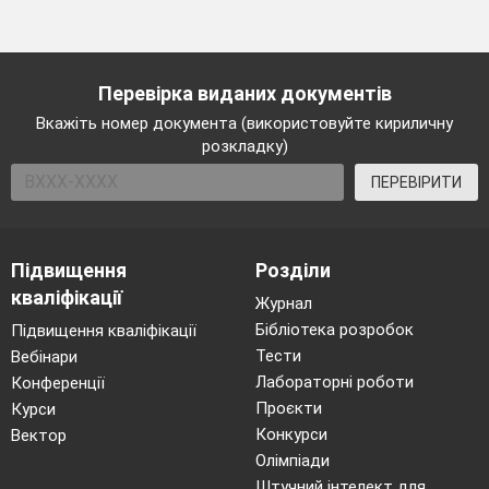
Перевірка виданих документів
Вкажіть номер документа (використовуйте кириличну
розкладку)
ПЕРЕВІРИТИ
Підвищення
Розділи
кваліфікації
Журнал
Бібліотека розробок
Підвищення кваліфікації
Тести
Вебінари
Лабораторні роботи
Конференції
Проєкти
Курси
Конкурси
Вектор
Олімпіади
Штучний інтелект для