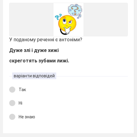
У поданому реченні є антоніми?
Дуже злі і дуже хижі
скреготять зубами лижі.
варіанти відповідей
Так
Ні
Не знаю