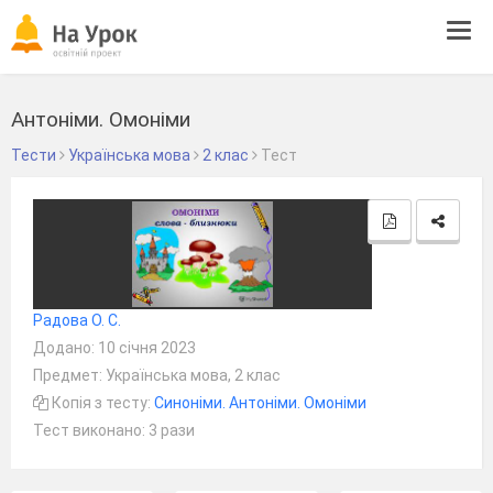
Tog
navi
Антоніми. Омоніми
Тести
Українська мова
2 клас
Тест
Радова О. С.
Додано: 10 січня 2023
Предмет: Українська мова, 2 клас
Копія з тесту:
Синоніми. Антоніми. Омоніми
Тест виконано: 3 рази