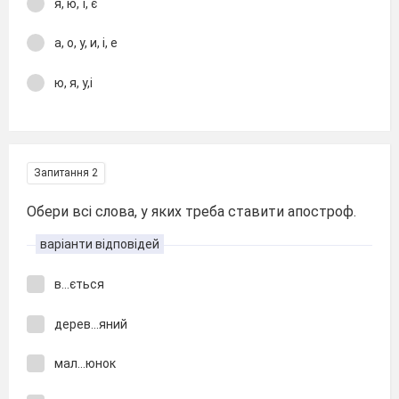
я, ю, ї, є
а, о, у, и, і, е
ю, я, у,і
Запитання 2
Обери всі слова, у яких треба ставити апостроф.
варіанти відповідей
в...ється
дерев...яний
мал...юнок