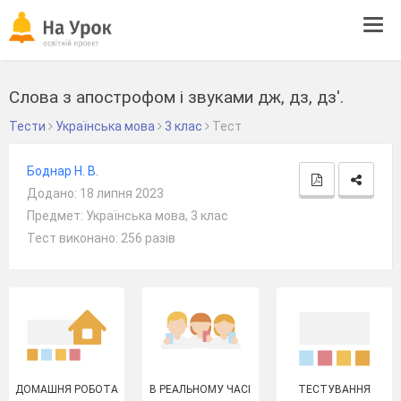
Tog
navi
Слова з апострофом і звуками дж, дз, дз'.
Тести
Українська мова
3 клас
Тест
Боднар Н. В.
Додано: 18 липня 2023
Предмет: Українська мова, 3 клас
Тест виконано: 256 разів
ДОМАШНЯ РОБОТА
В РЕАЛЬНОМУ ЧАСІ
ТЕСТУВАННЯ