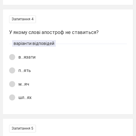
Запитання 4
У якому слові апостроф не ставиться?
варіанти відповідей
в...язати
п...ять
м...яч
шл...ях
Запитання 5