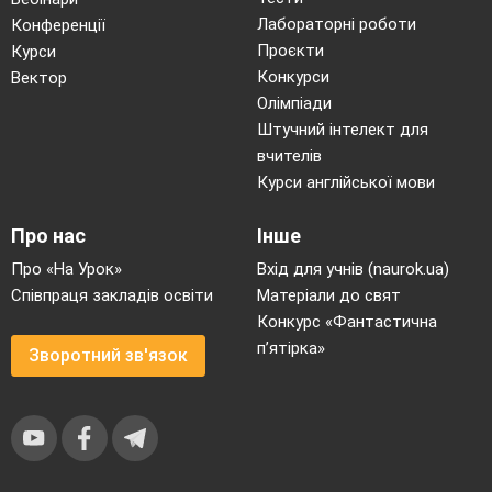
Лабораторні роботи
Конференції
Проєкти
Курси
Конкурси
Вектор
Олімпіади
Штучний інтелект для
вчителів
Курси англійської мови
Про нас
Інше
Про «На Урок»
Вхід для учнів (naurok.ua)
Співпраця закладів освіти
Матеріали до свят
Конкурс «Фантастична
п’ятірка»
Зворотний зв'язок