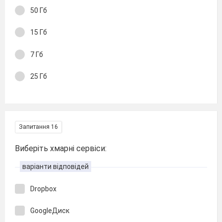
50 Гб
15 Гб
7 Гб
25 Гб
Запитання 16
Виберіть хмарні сервіси:
варіанти відповідей
Dropbox
GoogleДиск