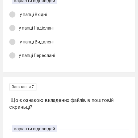
варіанти відповідей
у папці Вхідні
у папці Надіслані
у папці Видалені
у папці Переслані
Запитання 7
Що є ознакою вкладених файлів в поштовій
скриньці?
варіанти відповідей