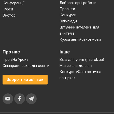
Лабораторні роботи
Конференції
Проєкти
Курси
Конкурси
Вектор
Олімпіади
Штучний інтелект для
вчителів
Курси англійської мови
Про нас
Інше
Про «На Урок»
Вхід для учнів (naurok.ua)
Співпраця закладів освіти
Матеріали до свят
Конкурс «Фантастична
п’ятірка»
Зворотний зв'язок