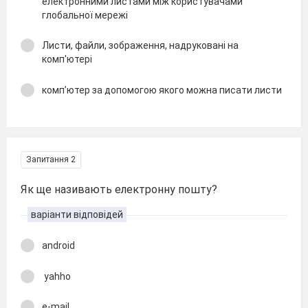
електронними листами між користувачами
глобальної мережі
Листи, файли, зображення, надруковані на
комп'ютері
комп’ютер за допомогою якого можна писати листи
Запитання 2
Як ще називають електронну пошту?
варіанти відповідей
android
yahho
e-mail