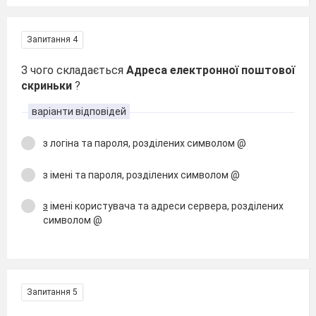
Запитання 4
З чого складається
Адреса електронної поштової
скриньки
?
варіанти відповідей
з логіна та пароля, розділених символом @
з імені та пароля, розділених символом @
з
імені користува­ча та адреси сервера, розділених
символом @
Запитання 5