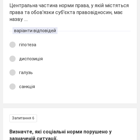
Центральна частина норми права, у якій містяться
права та обов′язки суб′єкта правовідносин, має
назву ....
варіанти відповідей
гіпотеза
диспозиція
галузь
санкція
Запитання 6
Визначте, які соціальні норми порушено у
зазначеній ситуації.