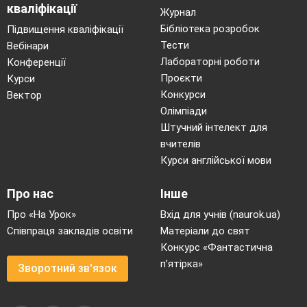
кваліфікації
Журнал
Бібліотека розробок
Підвищення кваліфікації
Тести
Вебінари
Лабораторні роботи
Конференції
Проєкти
Курси
Конкурси
Вектор
Олімпіади
Штучний інтелект для
вчителів
Курси англійської мови
Про нас
Інше
Про «На Урок»
Вхід для учнів (naurok.ua)
Співпраця закладів освіти
Матеріали до свят
Конкурс «Фантастична
п’ятірка»
Зворотний зв'язок