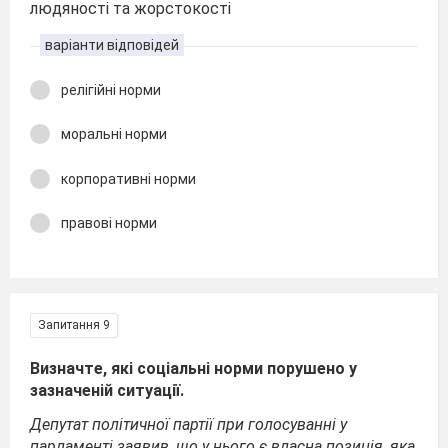
людяності та жорстокості
варіанти відповідей
релігійні норми
моральні норми
корпоративні норми
правові норми
Запитання 9
Визначте, які соціальні норми порушено у
зазначеній ситуації.
Депутат політичної партії при голосуванні у
парламенті заявив, що у нього є власна позиція, яка