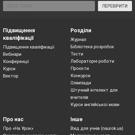
ПЕРЕВІРИТИ
Підвищення
Розділи
кваліфікації
Журнал
Бібліотека розробок
Підвищення кваліфікації
Тести
Вебінари
Лабораторні роботи
Конференції
Проєкти
Курси
Конкурси
Вектор
Олімпіади
Штучний інтелект для
вчителів
Курси англійської мови
Про нас
Інше
Про «На Урок»
Вхід для учнів (naurok.ua)