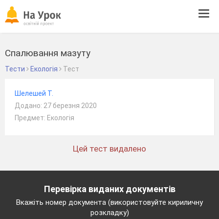
Tog
navi
Спалювання мазуту
Тести
Екологія
Тест
Шелешей Т.
Додано: 27 березня 2020
Предмет: Екологія
Цей тест видалено
Перевірка виданих документів
Вкажіть номер документа (використовуйте кириличну
розкладку)