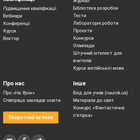
Журнал
Бібліотека розробок
Підвищення кваліфікації
Тести
Вебінари
Лабораторні роботи
Конференції
Проєкти
Курси
Конкурси
Вектор
Олімпіади
Штучний інтелект для
вчителів
Курси англійської мови
Про нас
Інше
Про «На Урок»
Вхід для учнів (naurok.ua)
Співпраця закладів освіти
Матеріали до свят
Конкурс «Фантастична
п’ятірка»
Зворотний зв'язок