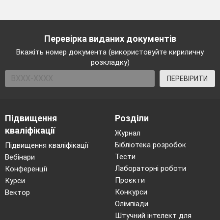
Перевірка виданих документів
Вкажіть номер документа (використовуйте кириличну
розкладку)
ПЕРЕВІРИТИ
Підвищення
Розділи
кваліфікації
Журнал
Бібліотека розробок
Підвищення кваліфікації
Тести
Вебінари
Лабораторні роботи
Конференції
Проєкти
Курси
Конкурси
Вектор
Олімпіади
Штучний інтелект для