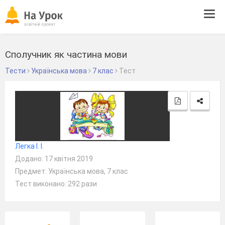
Tog
navi
Сполучник як частина мови
Тести
Українська мова
7 клас
Тест
Легка І. І.
Додано: 17 квітня 2019
Предмет: Українська мова, 7 клас
Тест виконано: 292 рази