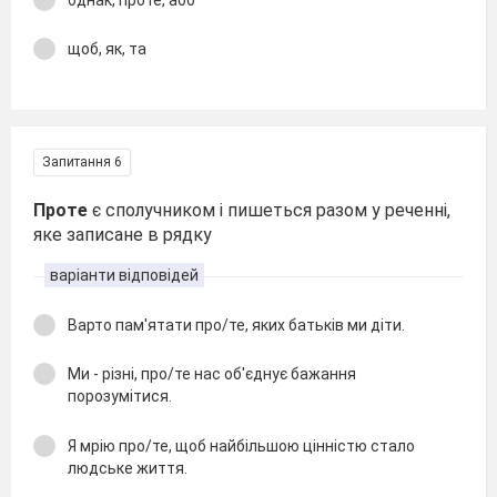
щоб, як, та
Запитання 6
Проте
є сполучником і пишеться разом у реченні,
яке записане в рядку
варіанти відповідей
Варто пам'ятати про/те, яких батьків ми діти.
Ми - різні, про/те нас об'єднує бажання
порозумітися.
Я мрію про/те, щоб найбільшою цінністю стало
людське життя.