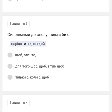
Запитання 3
Синонімами до сполучника
аби
є
варіанти відповідей
щоб, але, та, і
для того щоб, щоб, з тим щоб
тільки б, коли б, щоб
Запитання 4