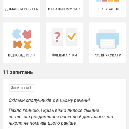
ДОМАШНЯ РОБОТА
В РЕАЛЬНОМУ ЧАСІ
ТЕСТУВАННЯ
ВІДПОВІДНОСТІ
ФЛЕШ-КАРТКИ
РОЗДРУКУВАТИ
11 запитань
Запитання 1
Скільки сполучників є в цьому реченні.
Пахло глиною
,
і крізь вікно лилося тьмяне
світло
;
він роздивлявся навколо й дивувався
,
що
ніколи не помічав цього раніше.