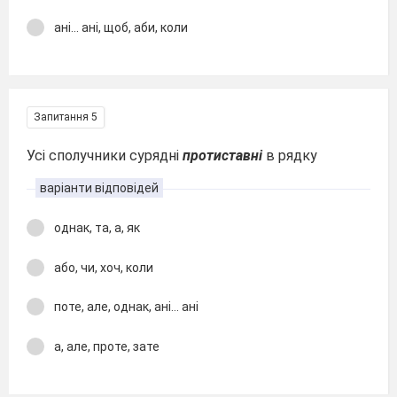
ані... ані, щоб, аби, коли
Запитання 5
Усі сполучники сурядні
протиставні
в рядку
варіанти відповідей
однак, та, а, як
або, чи, хоч, коли
поте, але, однак, ані... ані
а, але, проте, зате