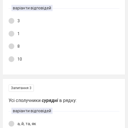
варіанти відповідей
3
1
8
10
Запитання 3
Усі сполучники
сурядні
в рядку:
варіанти відповідей
а, й, та, як