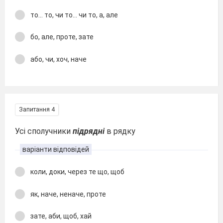
то... то, чи то... чи то, а, але
бо, але, проте, зате
або, чи, хоч, наче
Запитання 4
Усі сполучники
підрядні
в рядку
варіанти відповідей
коли, доки, через те що, щоб
як, наче, неначе, проте
зате, аби, щоб, хай