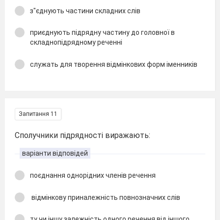
з"єднують частини складних слів
приєднують підрядну частину до головної в
складнопідрядному реченні
служать для творення відмінкових форм іменників
Запитання 11
Сполучники підрядності виражають:
варіанти відповідей
поєднання однорідних членів речення
відмінкову приналежність повнозначних слів
ту чи іншу залежність одного речення від іншого