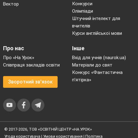
Конкурси
Вектор
Олімпіади
Штучний інтелект для
вчителів
Курси англійської мови
Про нас
Інше
Про «На Урок»
Вхід для учнів (naurok.ua)
Співпраця закладів освіти
Матеріали до свят
Конкурс «Фантастична
п’ятірка»
Зворотний зв'язок
© 2017-2026, ТОВ «ОСВІТНІЙ ЦЕНТР «НА УРОК»
Угода користувача
|
Умови користування
|
Політика