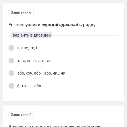
Запитання 6
Усі сполучники
сурядні
єднальні
в рядку
варіанти відповідей
а, але, та, і
і, та, ні... ні, ані... ані
або, хоч, або... або, чи... чи
й, та, і... і, або
Запитання 7
Визначити рядки, у яких сполучник
з’єднує