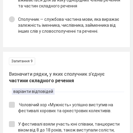
вживається для зв'язку однорідних членів речення
та частин складного речення
Сполучник — службова частина мови, яка виражає
залежність іменника, числівника, займенника від
інших слів у словосполученні та реченні.
Запитання 9
Визначити рядки
,
у яких сполучник з’єднує
частини складного речення
варіанти відповідей
Чоловічий хор «Мужність» успішно виступив на
фестивалі хорових та оркестрових колективів.
У фестивалі взяли участь юні співаки, танцюристи
віком від 8 до 18 років, також виступали солісти,