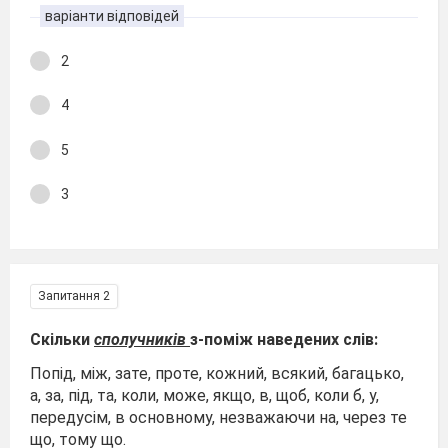
варіанти відповідей
2
4
5
3
Запитання 2
Скільки
сполучників
з-поміж наведених слів:
Попід, між, зате, проте, кожний, всякий, багацько,
а, за, під, та, коли, може, якщо, в, щоб, коли б, у,
передусім, в основному, незважаючи на, через те
що, тому що.