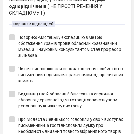
однорідні члени
( НЕ ПРОСТІ РЕЧЕННЯ У
СКЛАДНОМУ ! )
варіанти відповідей
Історико-мистецьку експедицію з метою
обстеження храмів провів обласний краєзнавчий
музей, а її науковим консультантом став професор
зі Львова.
Читачі висловлювали своє захоплення особистістю
письменника і ділилися враженнями від прочитаних
книжок.
Видавництво й обласна бібліотека за сприяння
обласної державної адміністрації започаткували
регіональну книжкову виставку.
Про Модеста Левицького говорили у своїх виступах
письменники, а гості висловили думку про
необхідність видання повного зібрання його творів.