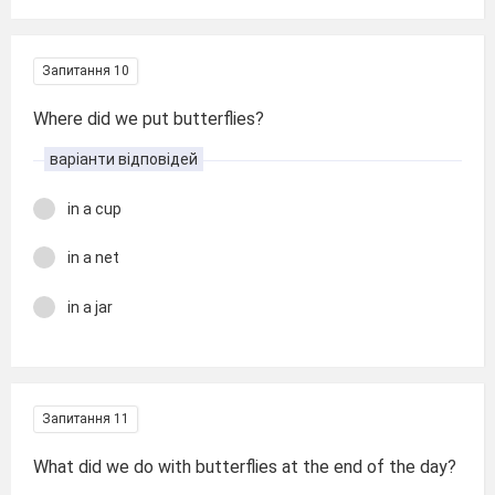
Запитання 10
Where did we put butterflies?
варіанти відповідей
in a cup
in a net
in a jar
Запитання 11
What did we do with butterflies at the end of the day?