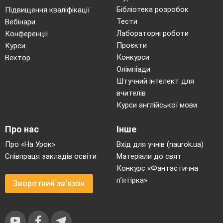
Бібліотека розробок
Підвищення кваліфікації
Тести
Вебінари
Лабораторні роботи
Конференції
Проєкти
Курси
Конкурси
Вектор
Олімпіади
Штучний інтелект для
вчителів
Курси англійської мови
Про нас
Інше
Про «На Урок»
Вхід для учнів (naurok.ua)
Співпраця закладів освіти
Матеріали до свят
Конкурс «Фантастична
п’ятірка»
Зворотний зв'язок