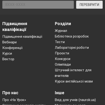
ПЕРЕВІРИТИ
Підвищення
Розділи
кваліфікації
Журнал
Бібліотека розробок
Підвищення кваліфікації
Тести
Вебінари
Лабораторні роботи
Конференції
Проєкти
Курси
Конкурси
Вектор
Олімпіади
Штучний інтелект для
вчителів
Курси англійської мови
Про нас
Інше
Про «На Урок»
Вхід для учнів (naurok.ua)