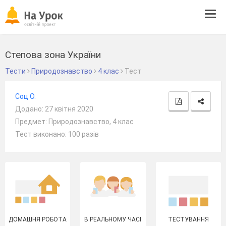
Tog
navi
Степова зона України
Тести
Природознавство
4 клас
Тест
Соц О.
Додано: 27 квітня 2020
Предмет: Природознавство, 4 клас
Тест виконано: 100 разів
ДОМАШНЯ РОБОТА
В РЕАЛЬНОМУ ЧАСІ
ТЕСТУВАННЯ