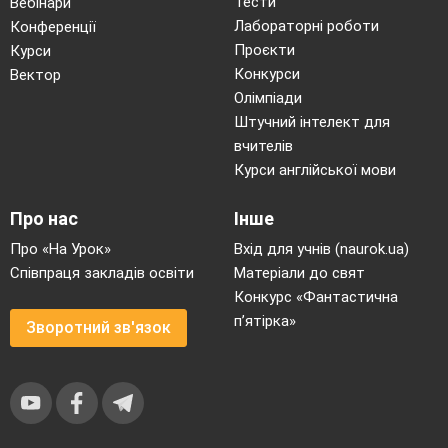
Тести
Вебінари
Лабораторні роботи
Конференції
Проєкти
Курси
Конкурси
Вектор
Олімпіади
Штучний інтелект для
вчителів
Курси англійської мови
Про нас
Інше
Про «На Урок»
Вхід для учнів (naurok.ua)
Співпраця закладів освіти
Матеріали до свят
Конкурс «Фантастична
п’ятірка»
Зворотний зв'язок