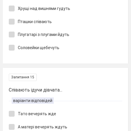
Хрущі над вишнями гудуть
Пташки співають
Плугатарі з плугами йдуть
Соловейки щебечуть
Запитання 15
Співають ідучи дівчата...
варіанти відповідей
Тато вечерять жде
А матері вечерять ждуть