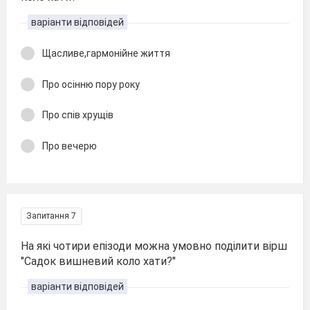
варіанти відповідей
Щасливе,гармонійне життя
Про осінню пору року
Про спів хрущів
Про вечерю
Запитання 7
На які чотири епізоди можна умовно поділити вірш
"Садок вишневий коло хати?"
варіанти відповідей