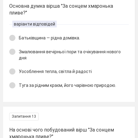
Основна думка вірша "За сонцем хмаронька
пливе?"
варіанти відповідей
Батьківщина — рідна домівка.
Змалювання вечірньої пори та очікування нового
дня
Уособлення тепла, світла й радості
Туга за рідним краєм, його чарівною природою.
Запитання 13
На основі чого побудований вірш "За сонцем
хмаронька пливе?"