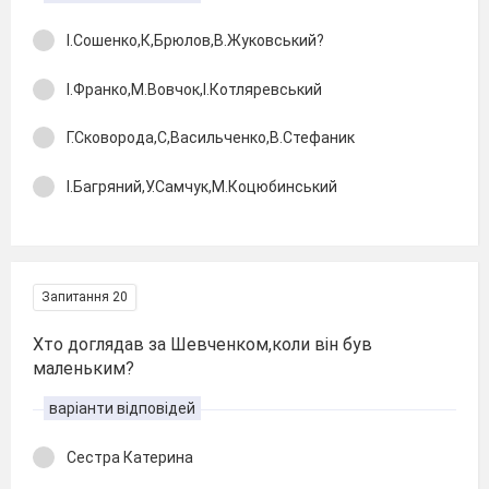
І.Сошенко,К,Брюлов,В.Жуковський?
І.Франко,М.Вовчок,І.Котляревський
Г.Сковорода,С,Васильченко,В.Стефаник
І.Багряний,У.Самчук,М.Коцюбинський
Запитання 20
Хто доглядав за Шевченком,коли він був
маленьким?
варіанти відповідей
Сестра Катерина