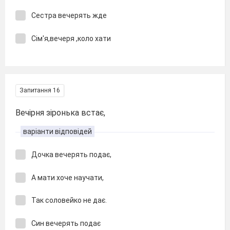
Сестра вечерять жде
Сім'я,вечеря ,коло хати
Запитання 16
Вечірня зіронька встає,
варіанти відповідей
Дочка вечерять подає,
А мати хоче научати,
Так соловейко не дає.
Син вечерять подає