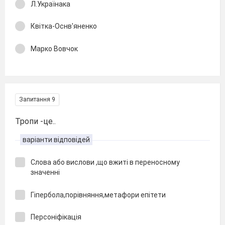
Л.Українака
Квітка-Оснв'яненко
Марко Вовчок
Запитання 9
Тропи -це..
варіанти відповідей
Слова або вислови ,що вжиті в переносному
значенні
Гіпербола,порівняння,метафори епітети
Персоніфікація