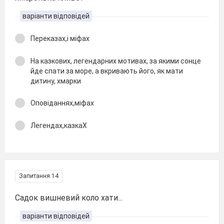
варіанти відповідей
Переказах,і міфах
На казкових, легендарних мотивах, за якими сонце
йде спати за море, а вкривають його, як мати
дитину, хмарки
Оповіданнях,міфах
Легендах,казкаХ
Запитання 14
Садок вишневий коло хати...
варіанти відповідей