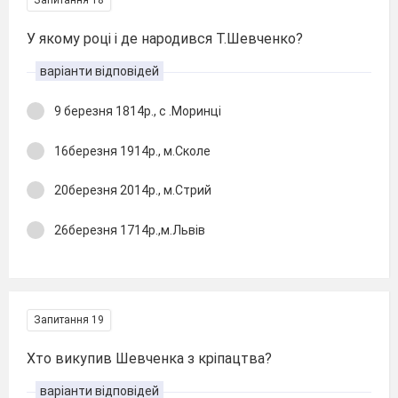
Запитання 18
У якому році і де народився Т.Шевченко?
варіанти відповідей
9 березня 1814р., с .Моринці
16березня 1914р., м.Сколе
20березня 2014р., м.Стрий
26березня 1714р.,м.Львів
Запитання 19
Хто викупив Шевченка з кріпацтва?
варіанти відповідей