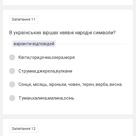
Запитання 11
В українських віршах наявні народні символи?
варіанти відповідей
Квіти,гори,річки,озера,моря
Струмки,джерела,вулкани
Сонце, місяць, зіроньки, човен, терен, верба, весна
Туман,калина,малина,осінь
Запитання 12