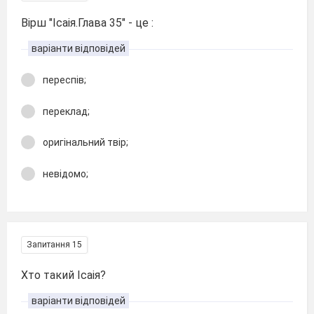
Вірш "Ісаія.Глава 35" - це :
варіанти відповідей
переспів;
переклад;
оригінальний твір;
невідомо;
Запитання 15
Хто такий Ісаія?
варіанти відповідей