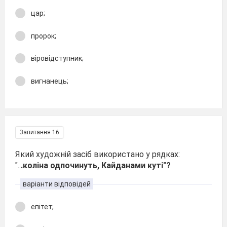
цар;
пророк;
віровідступник;
вигнанець;
Запитання 16
Який художній засіб використано у рядках:
"..
.коліна одпочинуть, Кайданами куті"?
варіанти відповідей
епітет;