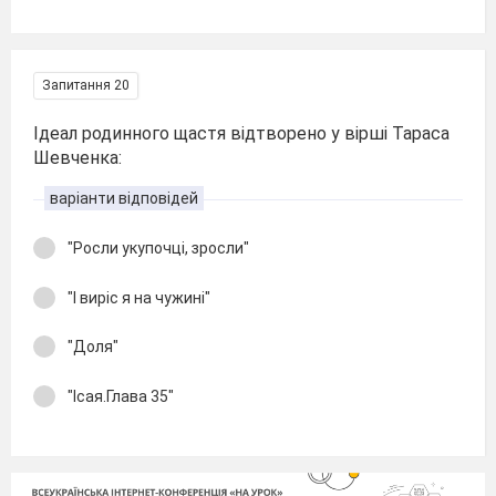
Запитання 20
Ідеал родинного щастя відтворено у вірші Тараса
Шевченка:
варіанти відповідей
"Росли укупочці, зросли"
"І виріс я на чужині"
"Доля"
"Ісая.Глава 35"