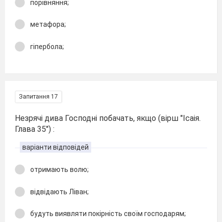
порівняння;
метафора;
гіпербола;
Запитання 17
Незрячі дива Господні побачать, якщо (вірш "Ісаія.
Глава 35") :
варіанти відповідей
отримають волю;
відвідають Ліван;
будуть виявляти покірність своїм господарям;