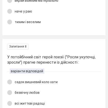
вкрай важким матеріально
наче у раю
тихим і веселим
Запитання 8
У потойбічний світ герой поезії ("Росли укупочці,
зросли") прагне перенести із дійсності :
варіанти відповідей
садок вишневий коло хати
безвічну любов
всі життєві радощі