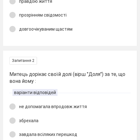
правдою життя
прозрінням свідомості
довгоочікуваним щастям
Запитання 2
Митець дорікає своїй долі (вірш "Доля") за те, що
вона йому :
варіанти відповідей
не допомагала впродовж життя
збрехала
завдала всіляких перешкод