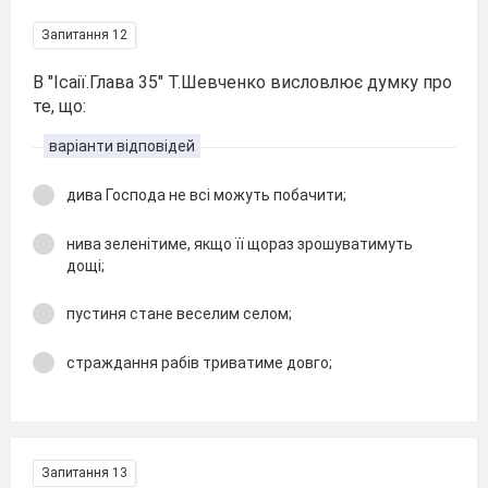
Запитання 12
В "Ісаії.Глава 35" Т.Шевченко висловлює думку про
те, що:
варіанти відповідей
дива Господа не всі можуть побачити;
нива зеленітиме, якщо її щораз зрошуватимуть
дощі;
пустиня стане веселим селом;
страждання рабів триватиме довго;
Запитання 13