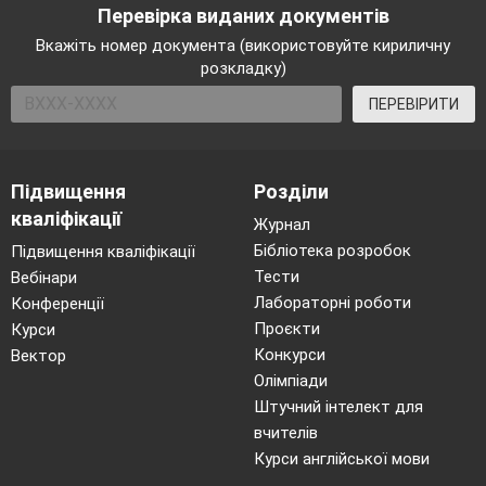
Перевірка виданих документів
Вкажіть номер документа (використовуйте кириличну
розкладку)
ПЕРЕВІРИТИ
Підвищення
Розділи
кваліфікації
Журнал
Бібліотека розробок
Підвищення кваліфікації
Тести
Вебінари
Лабораторні роботи
Конференції
Проєкти
Курси
Конкурси
Вектор
Олімпіади
Штучний інтелект для
вчителів
Курси англійської мови