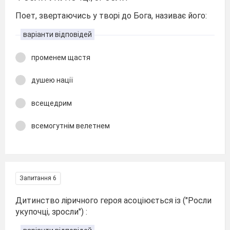
Поет, звертаючись у творі до Бога, називає його:
варіанти відповідей
променем щастя
душею нації
всещедрим
всемогутнім велетнем
Запитання 6
Дитинство ліричного героя асоціюється із ("Росли
укупочці, зросли") :