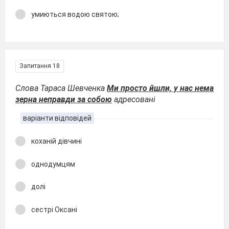
умиються водою святою;
Запитання 18
Слова Тараса Шевченка
Ми просто йшли, у нас нема
зерна неправди за собою
адресовані
варіанти відповідей
коханій дівчині
однодумцям
долі
сестрі Оксані