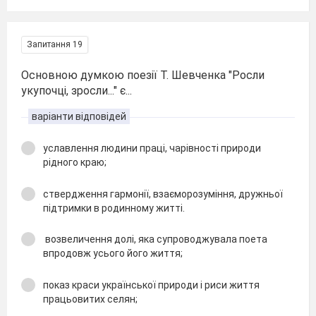
Запитання 19
Основною думкою поезії Т. Шевченка "Росли
укупочці, зросли..." є...
варіанти відповідей
уславлення людини праці, чарівності природи
рідного краю;
ствердження гармонії, взаєморозуміння, дружньої
підтримки в родинному житті.
возвеличення долі, яка супроводжувала поета
впродовж усього його життя;
показ краси української природи і риси життя
працьовитих селян;