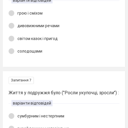
варіанти відповідей
грою і сміхом
дивовижними речами
світом казок і пригод
солодощами
Запитання 7
Життя у подружжя було ("Росли укупочці, зросли") :
варіанти відповідей
сумбурним і нестерпним