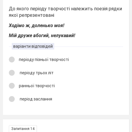
До якого періоду творчості належить поезія рядки
якої репрезентовані
Ходімо ж, доленько моя!
Мій друже вбогий, нелукавий!
варіанти відповідей
періоду пізньої творчості
періоду трьох літ
ранньої творчості
період заслання
Запитання 14