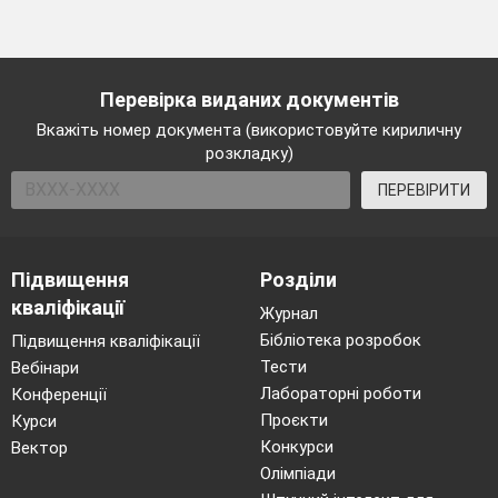
Перевірка виданих документів
Вкажіть номер документа (використовуйте кириличну
розкладку)
ПЕРЕВІРИТИ
Підвищення
Розділи
кваліфікації
Журнал
Бібліотека розробок
Підвищення кваліфікації
Тести
Вебінари
Лабораторні роботи
Конференції
Проєкти
Курси
Конкурси
Вектор
Олімпіади