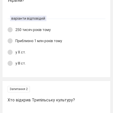
України?
варіанти відповідей
250 тисяч років тому
Приблизно 1 млн років тому
у Х ст.
у ІІІ ст.
Запитання 2
Хто відкрив Трипільську культуру?