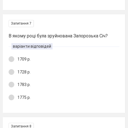
Запитання 7
В якому році була зруйнована Запорозька Січ?
варіанти відповідей
1709 р.
1728 р.
1783 р.
1775 р.
Запитання 8