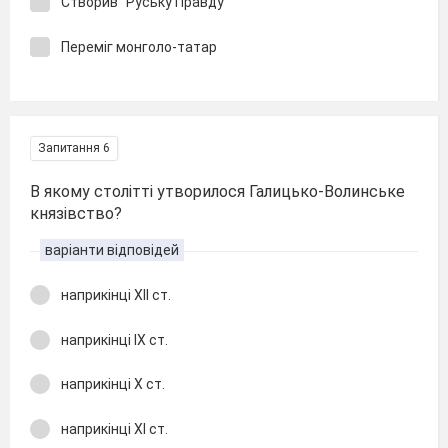
Створив "Руську Правду"
Переміг монголо-татар
Запитання 6
В якому столітті утворилося Галицько-Волинське
князівство?
варіанти відповідей
наприкінці XII ст.
наприкінці ІХ ст.
наприкінці Х ст.
наприкінці ХІ ст.