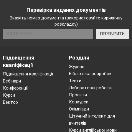
Перевірка виданих документів
Вкажіть номер документа (використовуйте кириличну
розкладку)
ПЕРЕВІРИТИ
Підвищення
Розділи
кваліфікації
Журнал
Бібліотека розробок
Підвищення кваліфікації
Тести
Вебінари
Лабораторні роботи
Конференції
Проєкти
Курси
Конкурси
Вектор
Олімпіади
Штучний інтелект для
вчителів
Курси англійської мови