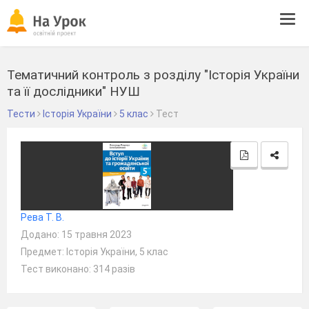
Tog
navi
Тематичний контроль з розділу "Історія України
та її дослідники" НУШ
Тести
Історія України
5 клас
Тест
Рева Т. В.
Додано: 15 травня 2023
Предмет: Історія України, 5 клас
Тест виконано: 314 разів