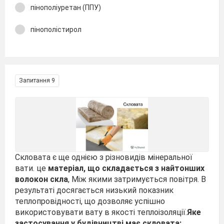
пінополіуретан (ППУ)
пінополістирол
Запитання 9
Скловата є ще однією з різновидів мінеральної
вати. це
матеріал, що складається з найтонших
волокон скла
, Між якими затримується повітря. В
результаті досягається низький показник
теплопровідності, що дозволяє успішно
використовувати вату в якості теплоізоляції.
Яке
застосування у будівництві має скловата: