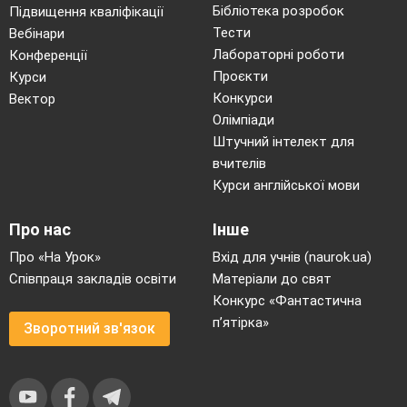
Бібліотека розробок
Підвищення кваліфікації
Тести
Вебінари
Лабораторні роботи
Конференції
Проєкти
Курси
Конкурси
Вектор
Олімпіади
Штучний інтелект для
вчителів
Курси англійської мови
Про нас
Інше
Про «На Урок»
Вхід для учнів (naurok.ua)
Співпраця закладів освіти
Матеріали до свят
Конкурс «Фантастична
п’ятірка»
Зворотний зв'язок