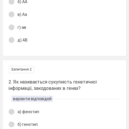
б) АА
в) Аа
г) ав
д) АВ
Запитання 2
2. Як називається сукупність генетичної
інформації, закодованих в генах?
варіанти відповідей
а) фенотип
б) генотип