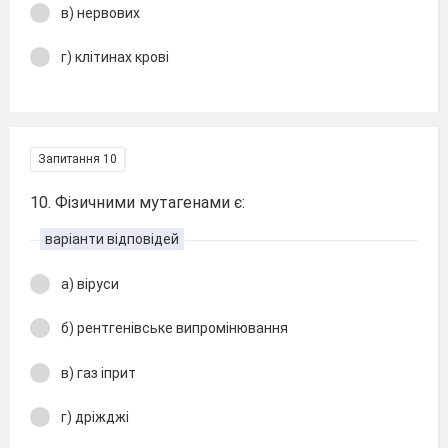
в) нервових
г) клітинах крові
Запитання 10
10. Фізичними мутагенами є:
варіанти відповідей
а) віруси
б) рентгенівське випромінювання
в) газ іприт
г) дріжджі