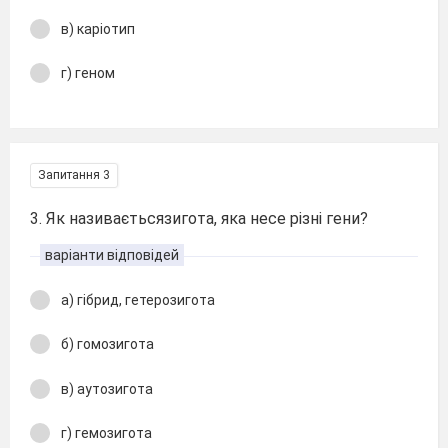
в) каріотип
г) геном
Запитання 3
3. Як називаєтьсязигота, яка несе різні гени?
варіанти відповідей
а) гібрид, гетерозигота
б) гомозигота
в) аутозигота
г) гемозигота