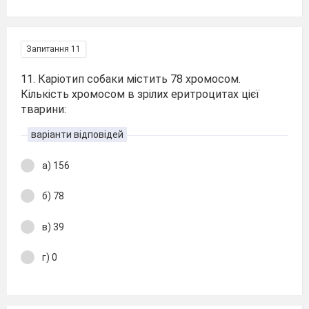
Запитання 11
11. Каріотип собаки містить 78 хромосом.
Кількість хромосом в зрілих еритроцитах цієї
тварини:
варіанти відповідей
а) 156
б) 78
в) 39
г) 0