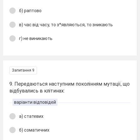
б) раптово
в) час від часу, то з*являються, то зникають
г) не виникають
Запитання 9
9. Передаються наступним поколінням мутації, що
відбувались в клітинах:
варіанти відповідей
а) статевих
б) соматичних