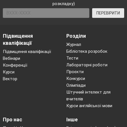
розкладку)
ПЕРЕВІРИТИ
Підвищення
Розділи
кваліфікації
Журнал
Бібліотека розробок
Підвищення кваліфікації
Тести
Вебінари
Лабораторні роботи
Конференції
Проєкти
Курси
Конкурси
Вектор
Олімпіади
Штучний інтелект для
вчителів
Курси англійської мови
Про нас
Інше