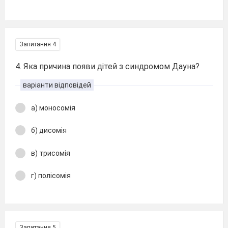
Запитання 4
4. Яка причина появи дітей з синдромом Дауна?
варіанти відповідей
а) моносомія
б) дисомія
в) трисомія
г) полісомія
Запитання 5