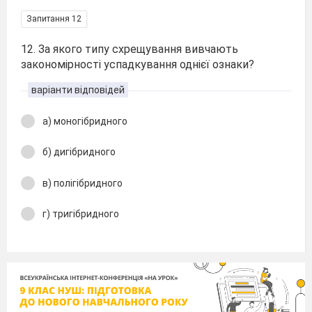
Запитання 12
12. За якого типу схрещування вивчають
закономірності успадкування однієї ознаки?
варіанти відповідей
а) моногібридного
б) дигібридного
в) полігібридного
г) тригібридного