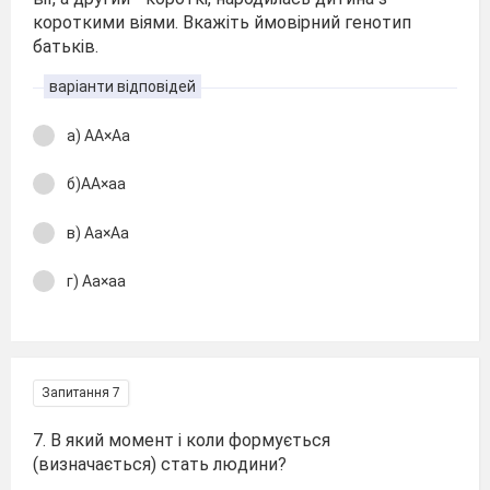
короткими віями. Вкажіть ймовірний генотип
батьків.
варіанти відповідей
а) АА×Аа
б)АА×аа
в) Аа×Аа
г) Аа×аа
Запитання 7
7. В який момент і коли формується
(визначається) стать людини?