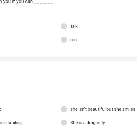
ch you if you can _______
talk
run
d
she isn't beautiful but she smiles a
he's smiling
She is a dragonfly