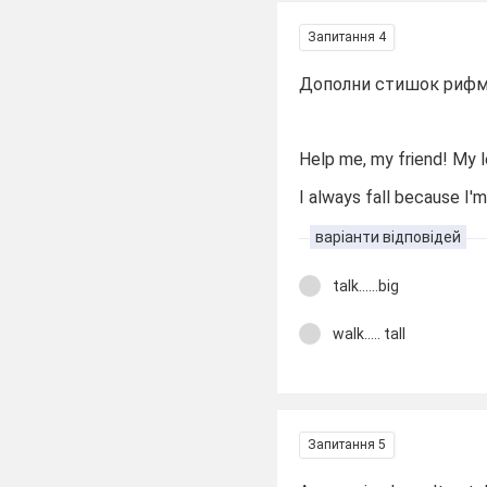
Запитання 4
Дополни стишок риф
Help me, my friend! My l
I always fall because I
варіанти відповідей
talk......big
walk..... tall
Запитання 5