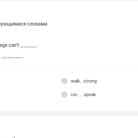
мующимися словами.
egs can't ______ .
'm ________
walk....strong
run.......speak