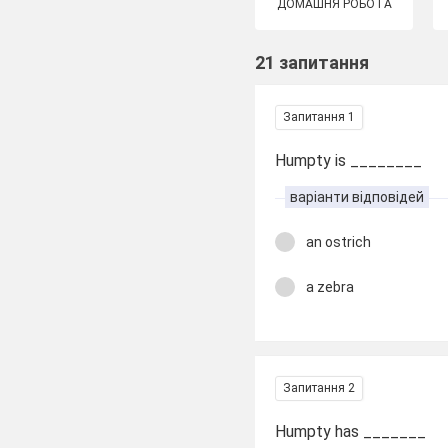
ДОМАШНЯ РОБОТА
21 запитання
Запитання 1
Humpty is ________
варіанти відповідей
an ostrich
a zebra
Запитання 2
Humpty has _______