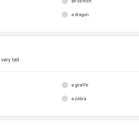
an ostrich
a dragon
 very tall.
a giraffe
a zebra