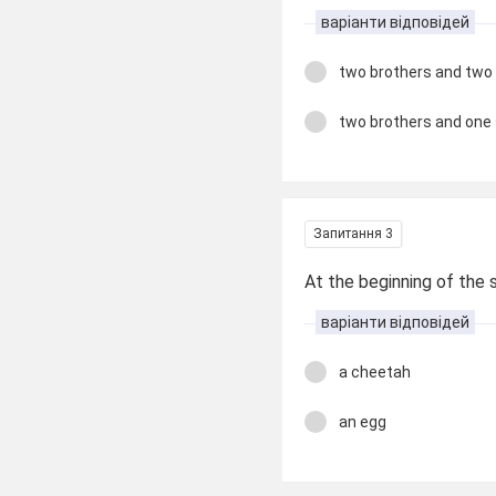
варіанти відповідей
two brothers and two 
two brothers and one 
Запитання 3
At the beginning of the
варіанти відповідей
a cheetah
an egg