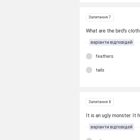
Запитання 7
What are the bird's clot
варіанти відповідей
feathers
tails
Запитання 8
It is an ugly monster. It
варіанти відповідей