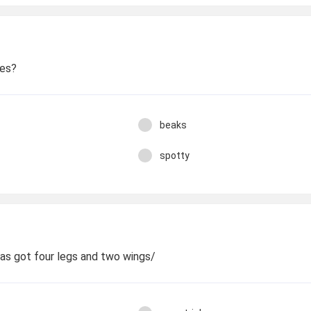
hes?
beaks
spotty
 has got four legs and two wings/