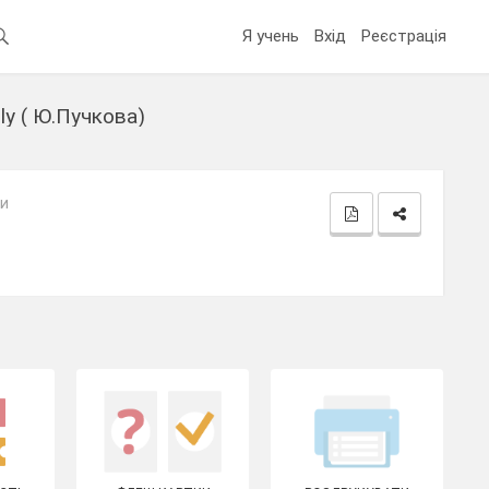
Я учень
Вхід
Реєстрація
ly ( Ю.Пучкова)
зи