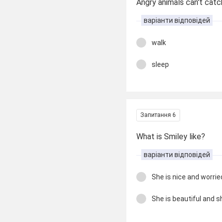
Angry animals can't cat
варіанти відповідей
walk
sleep
Запитання 6
What is Smiley like?
варіанти відповідей
She is nice and worrie
She is beautiful and s