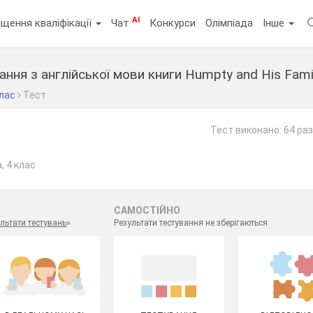
AI
щення кваліфікації
Чат
Конкурси
Олімпіада
Інше
ання з англійської мови книги Humpty and His Fami
клас
Тест
Тест виконано: 64 ра
, 4 клас
САМОСТІЙНО
льтати тестувань
»
Результати тестування не зберігаються