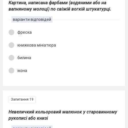
Картина, написана фарбами (водяними або на
вапняному молоці) по свіжій вогкій штукатурці.
варіанти відповідей
фреска
книжкова мініатюра
билина
ікона
Запитання 19
Невеличкий кольоровий малюнок у старовинному
рукописі або книзі