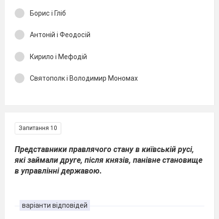
Борис і Гліб
Антоній і Феодосій
Кирило і Мефодій
Святополк і Володимир Мономах
Запитання 10
Представники правлячого стану в київській русі,
які займали друге, після князів, панівне становище
в управлінні державою.
варіанти відповідей