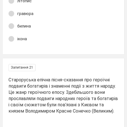
літопис
гравюра
билина
ікона
Запитання 21
Староруська епічна пісня-сказання про героїчні
подвиги богатирів і знаменні події з життя народу.
Це жанр героїчного епосу. Здебільшого вони
прославляли подвиги народних героїв та богатирів
і своїм сюжетом були пов’язані з Києвом та
князем Володимиром Красне Сонечко (Великим).