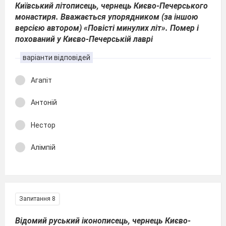
Київський літописець, чернець Києво-Печерського
монастиря. Вважається упорядником (за іншою
версією автором) «Повісті минулих літ». Помер і
похований у Києво-Печерській лаврі
варіанти відповідей
Агапіт
Антоній
Нестор
Алімпій
Запитання 8
Відомий руський іконописець, чернець Києво-