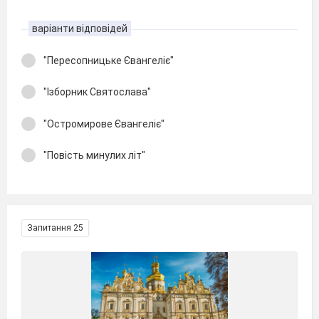
варіанти відповідей
"Пересопницьке Євангеліє"
"Ізборник Святослава"
"Остромирове Євангеліє"
"Повість минулих літ"
Запитання 25