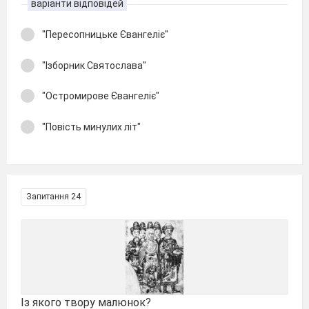
варіанти відповідей
"Пересопницьке Євангеліє"
"Ізборник Святослава"
"Остромирове Євангеліє"
"Повість минулих літ"
Запитання 24
Із якого твору малюнок?