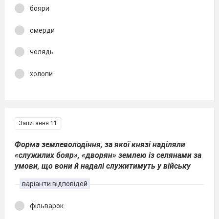
бояри
смерди
челядь
холопи
Запитання 11
Форма землеволодіння, за якої князі наділяли
«служилих бояр», «дворян» землею із селянами за
умови, що вони й надалі служитимуть у війську
варіанти відповідей
фільварок