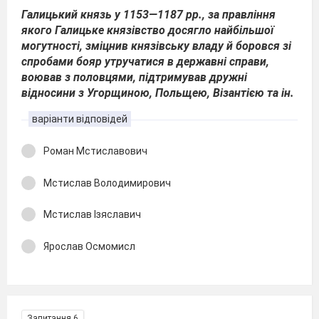
Галицький князь у 1153—1187 рр., за правління
якого Галицьке князівство досягло найбільшої
могутності, зміцнив князівську владу й боровся зі
спробами бояр утручатися в державні справи,
воював з половцями, підтримував дружні
відносини з Угорщиною, Польщею, Візантією та ін.
варіанти відповідей
Роман Мстиславович
Мстислав Володимирович
Мстислав Ізяславич
Ярослав Осмомисл
Запитання 6