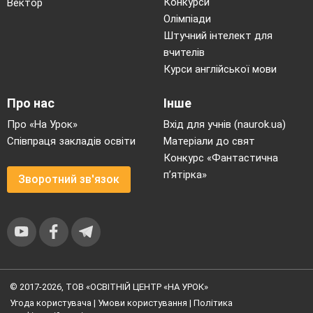
Конкурси
Вектор
Олімпіади
Штучний інтелект для
вчителів
Курси англійської мови
Про нас
Інше
Про «На Урок»
Вхід для учнів (naurok.ua)
Співпраця закладів освіти
Матеріали до свят
Конкурс «Фантастична
п’ятірка»
Зворотний зв'язок
© 2017-2026, ТОВ «ОСВІТНІЙ ЦЕНТР «НА УРОК»
Угода користувача
|
Умови користування
|
Політика