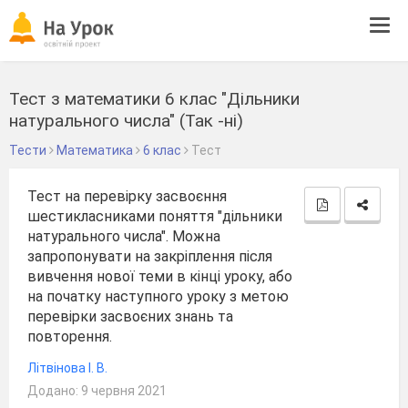
Tog
navi
Тест з математики 6 клас "Дільники
натурального числа" (Так -ні)
Тести
Математика
6 клас
Тест
Тест на перевірку засвоєння
шестикласниками поняття "дільники
натурального числа". Можна
запропонувати на закріплення після
вивчення нової теми в кінці уроку, або
на початку наступного уроку з метою
перевірки засвоєних знань та
повторення.
Літвінова І. В.
Додано: 9 червня 2021