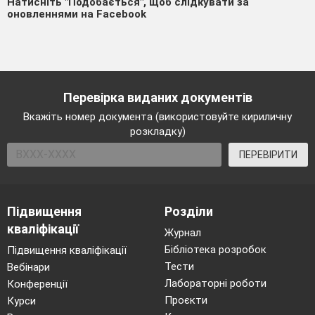
Натисніть "Подобається", щоб слідкувати за
оновленнями на Facebook
Перевірка виданих документів
Вкажіть номер документа (використовуйте кириличну
розкладку)
ПЕРЕВІРИТИ
Підвищення
Розділи
кваліфікації
Журнал
Бібліотека розробок
Підвищення кваліфікації
Тести
Вебінари
Лабораторні роботи
Конференції
Проєкти
Курси