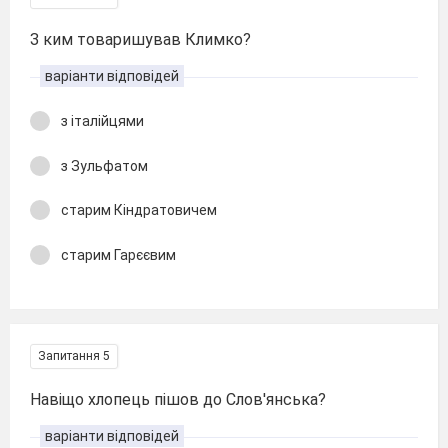
З ким товаришував Климко?
варіанти відповідей
з італійцями
з Зульфатом
старим Кіндратовичем
старим Гарєєвим
Запитання 5
Навіщо хлопець пішов до Слов'янська?
варіанти відповідей