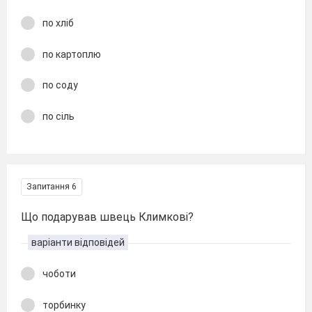
по хліб
по картоплю
по соду
по сіль
Запитання 6
Що подарував швець Климкові?
варіанти відповідей
чоботи
торбинку