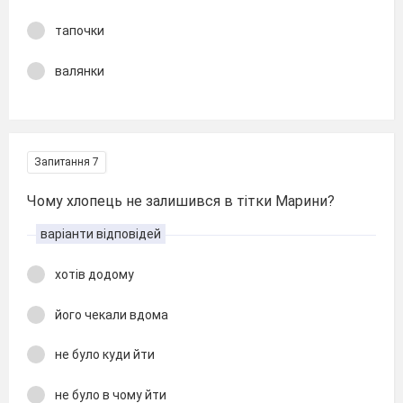
тапочки
валянки
Запитання 7
Чому хлопець не залишився в тітки Марини?
варіанти відповідей
хотів додому
його чекали вдома
не було куди йти
не було в чому йти