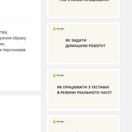
тва,
орення образу
ин,
их персонажів