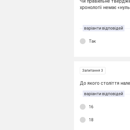
Чи правильне тверджен
хронології немає «нул
варіанти відповідей
Так
Запитання 3
До якого століття нал
варіанти відповідей
16
18