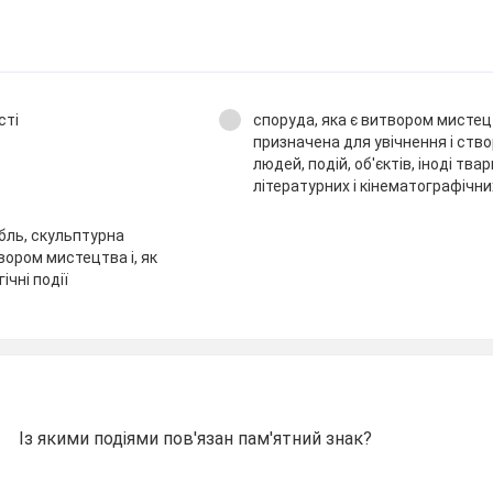
сті
споруда, яка є витвором мистец
призначена для увічнення і ств
людей, подій, об'єктів, іноді твар
літературних і кінематографічн
бль, скульптурна
вором мистецтва і, як
ічні події
Із якими подіями пов'язан пам'ятний знак?