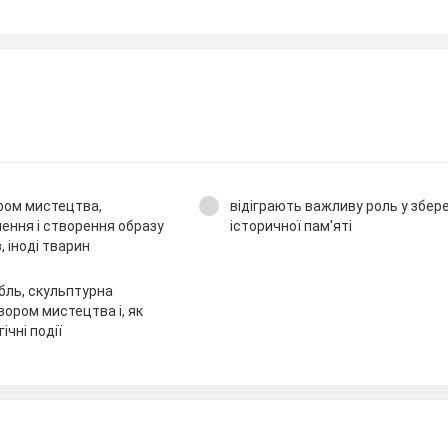
ором мистецтва,
відіграють важливу роль у збер
нення і створення образу
історичної пам'яті
в, іноді тварин
бль, скульптурна
вором мистецтва і, як
ічні події