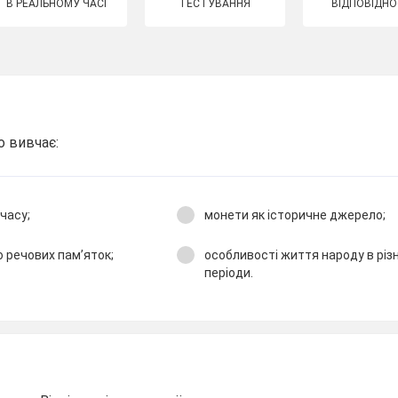
В РЕАЛЬНОМУ ЧАСІ
ТЕСТУВАННЯ
ВІДПОВІДНО
о вивчає:
часу;
монети як історичне джерело;
 речових пам’яток;
особливості життя народу в різн
періоди.