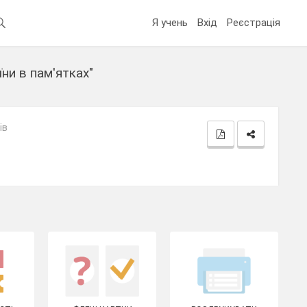
Я учень
Вхід
Реєстрація
ни в пам'ятках"
ів