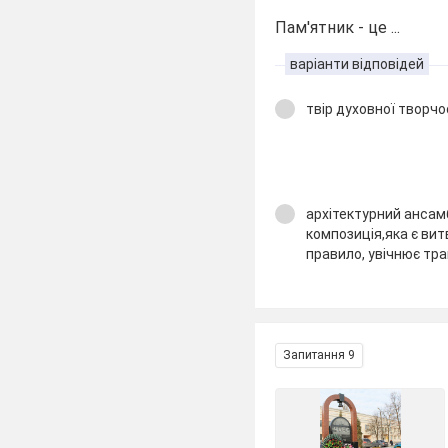
Пам'ятник - це ...
варіанти відповідей
твір духовної творчо
архітектурний ансам
композиція,яка є вит
правило, увічнює траг
Запитання 9