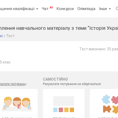
AI
щення кваліфікації
Чат
Конкурси
Олімпіада
Інше
лення навчального матеріалу з теми "Історія Украї
ас
Тест
Тест виконано: 35 раз
 5 клас
САМОСТІЙНО
льтати тестувань
»
Результати тестування не зберігаються