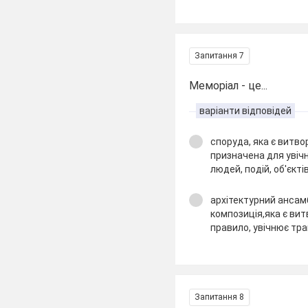
Запитання 7
Меморіал - це...
варіанти відповідей
споруда, яка є витв
призначена для увіч
людей, подій, об'єкті
архітектурний ансам
композиція,яка є вит
правило, увічнює траг
Запитання 8