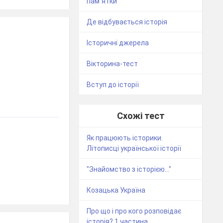
пам`ятки
Де відбувається історія
Історичні джерела
Вікторина-тест
Вступ до історії
Схожі тест
Як працюють історики.
Літописці української історії
"Знайомство з історією..."
Козацька Україна
Про що і про кого розповідає
історія? 1 частина