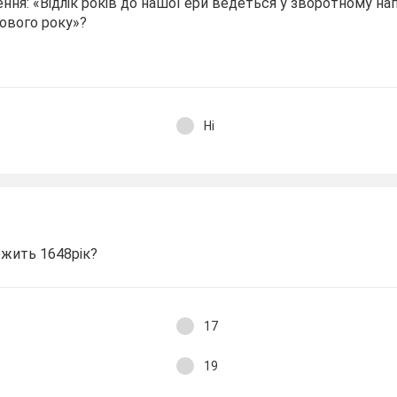
ня: «Відлік років до нашої ери ведеться у зворотному нап
ьового року»?
Ні
ежить 1648рік?
17
19