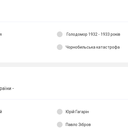
я
Голодомор 1932 - 1933 років
Чорнобильська катастрофа
аїни -
й
Юрій Гагарін
Павло Зібров