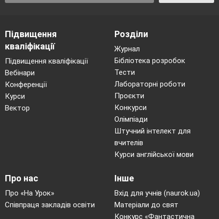
Підвищення
Розділи
кваліфікації
Журнал
Бібліотека розробок
Підвищення кваліфікації
Тести
Вебінари
Лабораторні роботи
Конференції
Проєкти
Курси
Конкурси
Вектор
Олімпіади
Штучний інтелект для
вчителів
Курси англійської мови
Про нас
Інше
Про «На Урок»
Вхід для учнів (naurok.ua)
Співпраця закладів освіти
Матеріали до свят
Конкурс «Фантастична