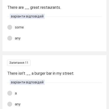
There are __ great restaurants.
варіанти відповідей
some
any
Запитання 11
There isn't __ a burger bar in my street.
варіанти відповідей
a
any