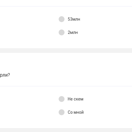
53млн
2млн
рли?
Не скем
Со мной