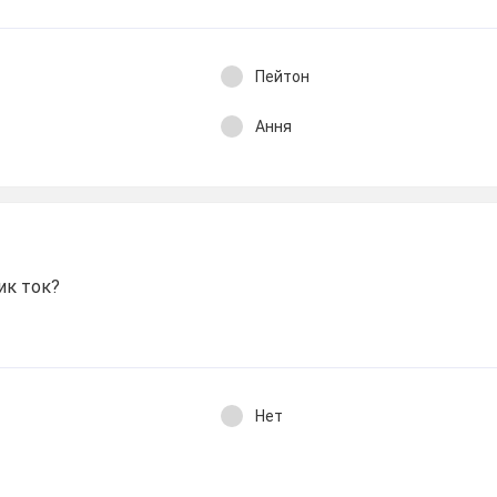
Пейтон
Ання
ик ток?
Нет