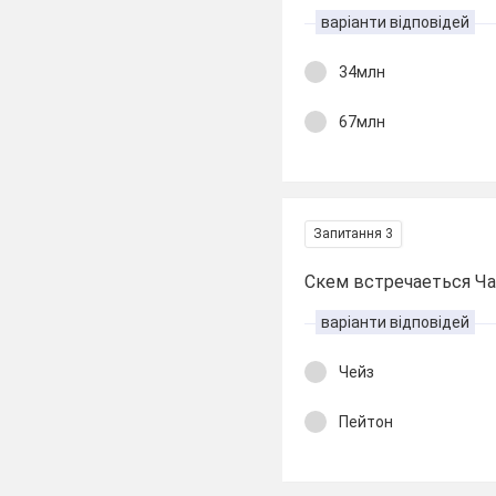
варіанти відповідей
34млн
67млн
Запитання 3
Скем встречаеться Ча
варіанти відповідей
Чейз
Пейтон