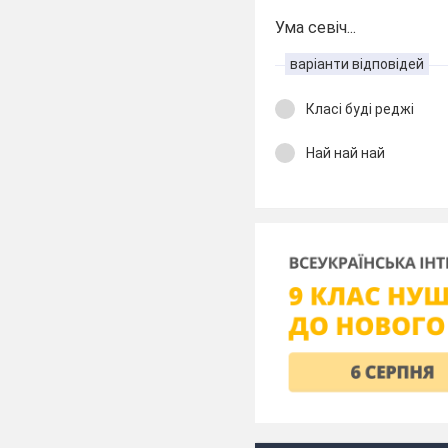
Ума севіч...
варіанти відповідей
Класі буді реджі
Най най най