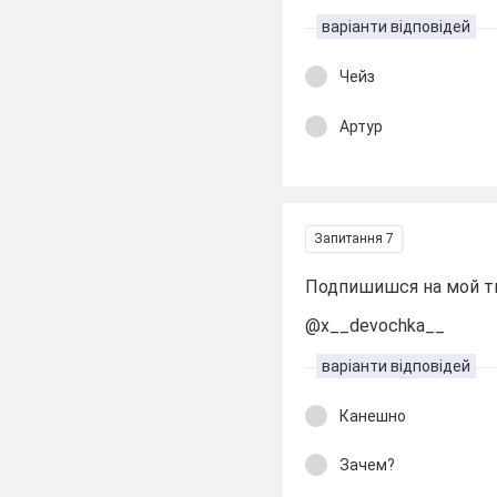
варіанти відповідей
Чейз
Артур
Запитання 7
Подпишишся на мой т
@x__devochka__
варіанти відповідей
Канешно
Зачем?