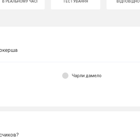
В РЕАЛЬНОМУ ЧАСІ
ТЕСТУВАННЯ
ВІДПОВІДНО
токерша
Чарли дамело
исчиков?