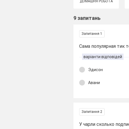
ДОМАШНЯ РОБОТА
9 запитань
Запитання 1
Сама популярная тик 
варіанти відповідей
Эдисон
Авани
Запитання 2
У чарли сколько подп