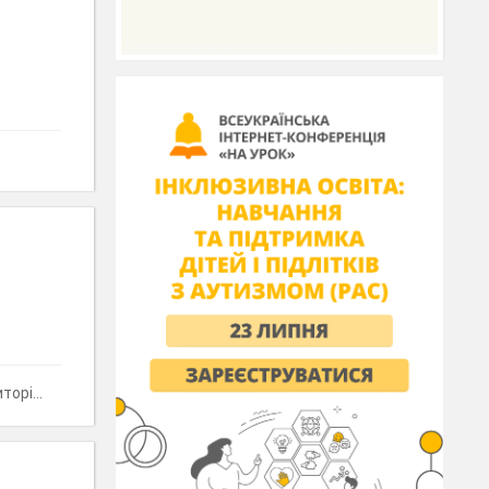
ріях?