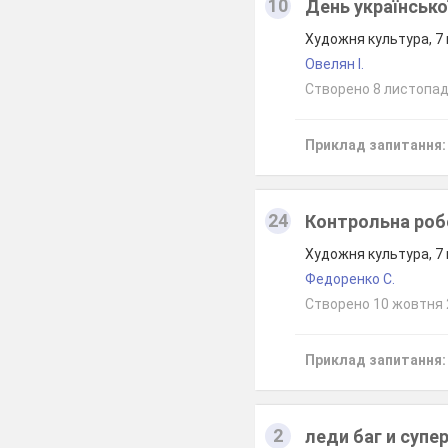
10
День українсько
Художня культура, 7
Овелян І.
Створено 8 листопад
Приклад запитання:
24
Контрольна робо
Художня культура, 7
Федоренко С.
Створено 10 жовтня
Приклад запитання:
2
леди баг и супе