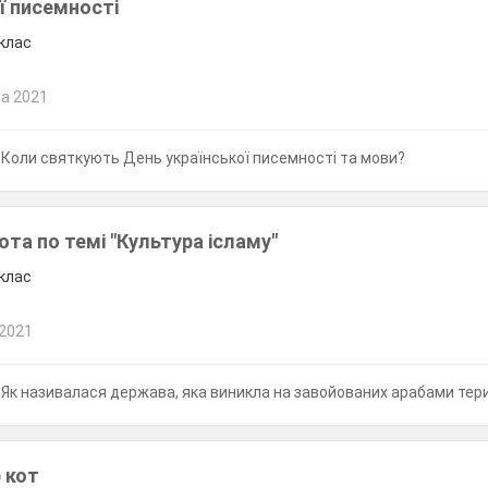
ї писемності
 клас
а 2021
Коли святкують День української писемності та мови?
та по темі "Культура ісламу"
 клас
 2021
Як називалася держава, яка виникла на завойованих арабами терито
р кот