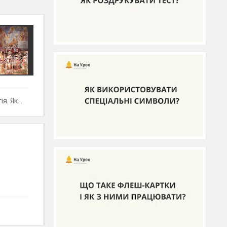
" Русь?