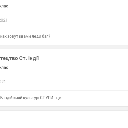
 клас
2021
как зовут квами леди баг?
тецтво Ст. Індії
 клас
021
В індійській культурі СТУПИ - це: