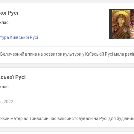
ої Русі
 клас
тура Київської Русі
Величезний вплив на розвиток культури у Київській Русі мала релігія. Який князь "охрестив
ської Русі
 клас
а 2022
Який матеріал тривалий час використовували на Русі для будівництва будин