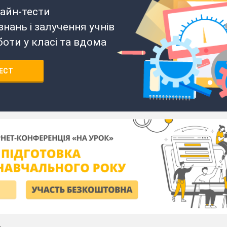
айн-тести
нань і залучення учнів
боти у класі та вдома
ЕСТ