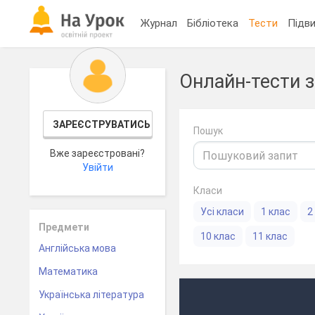
Журнал
Бібліотека
Тести
Підви
Онлайн-тести з
ЗАРЕЄСТРУВАТИСЬ
Пошук
Вже зареєстровані?
Увійти
Класи
Усі класи
1 клас
2
Предмети
10 клас
11 клас
Англійська мова
Математика
Українська література