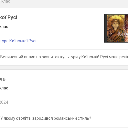
7 клас
ої Русі
 клас
тура Київської Русі
Величезний вплив на розвиток культури у Київській Русі мала релігія. Який князь "охрестив
ль
 клас
2024
У якому столітті зародився романський стиль?