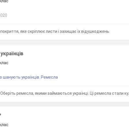
 клас
2020
покриття, яке скріплює листи і захищає їх відушкоджень.
українців
 клас
о шанують українців. Ремесла
Оберіть ремесла, якими займаються українці. Ці ремесла стали культурною спадщиною Ук
?
 клас