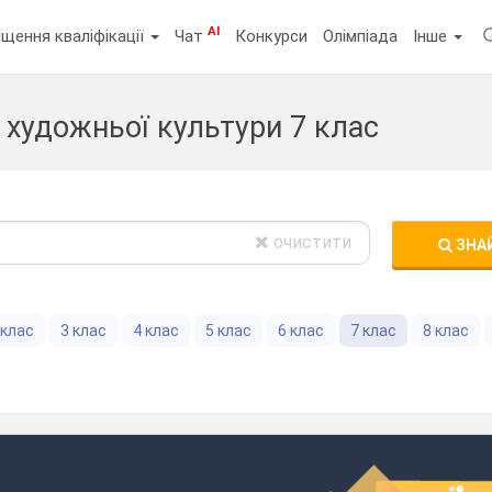
AI
щення кваліфікації
Чат
Конкурси
Олімпіада
Інше
 художньої культури 7 клас
очистити
ЗНА
 клас
3 клас
4 клас
5 клас
6 клас
7 клас
8 клас