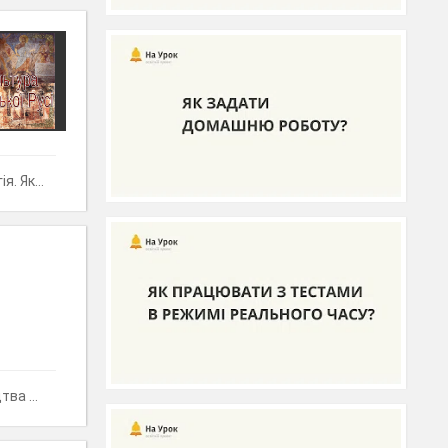
" Русь?
ків ?