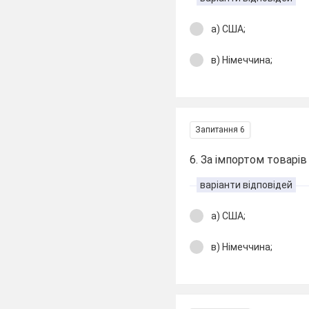
а) США;
в) Німеччина;
Запитання 6
6. За імпортом товарів 
варіанти відповідей
а) США;
в) Німеччина;