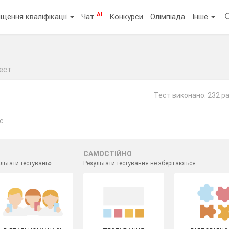
AI
щення кваліфікації
Чат
Конкурси
Олімпіада
Інше
ест
Тест виконано: 232 р
ас
САМОСТІЙНО
льтати тестувань
»
Результати тестування не зберігаються