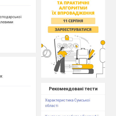
осподарської
алевими
я:
Рекомендовані тести
Характеристика Сумської
області