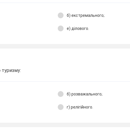
б) екстремального;
е) ділового.
 туризму:
б) розважального;
г) релігійного.