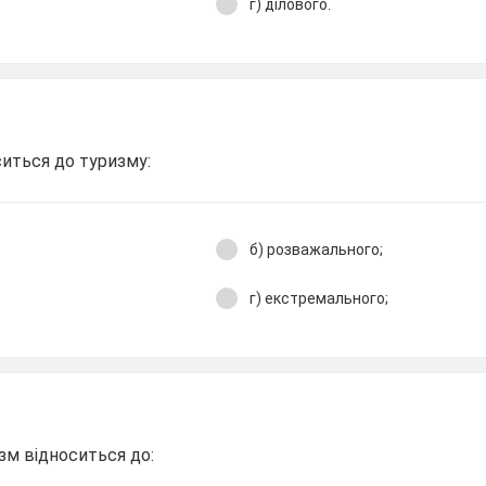
г) ділового.
иться до туризму:
б) розважального;
г) екстремального;
зм відноситься до: