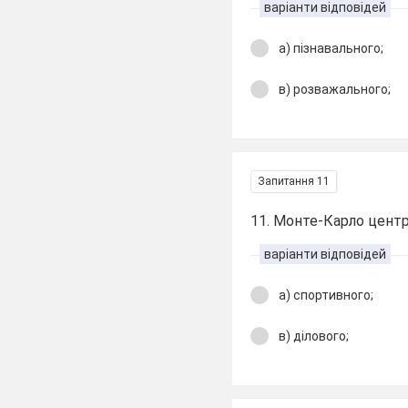
варіанти відповідей
а) пізнавального;
в) розважального;
Запитання 11
11. Монте-Карло центр
варіанти відповідей
а) спортивного;
в) ділового;