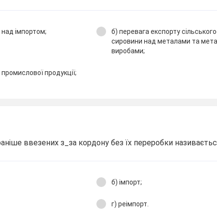
 над імпортом;
б) перевага експорту сільськог
сировини над металами та мет
виробами;
 промислової продукції;
 раніше ввезених з_за кордону без їх переробки називаєтьс
б) імпорт;
г) реімпорт.