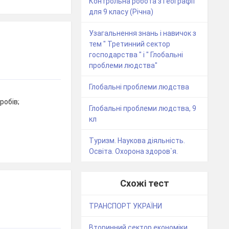
Контрольна робота з Географії
для 9 класу (Річна)
Узагальнення знань і навичок з
тем " Третинний сектор
господарства " і " Глобальні
проблеми людства"
Глобальні проблеми людства
робів;
Глобальні проблеми людства, 9
кл
Туризм. Наукова діяльність.
Освіта. Охорона здоров`я.
Схожі тест
ТРАНСПОРТ УКРАЇНИ
Вторинний сектор економіки