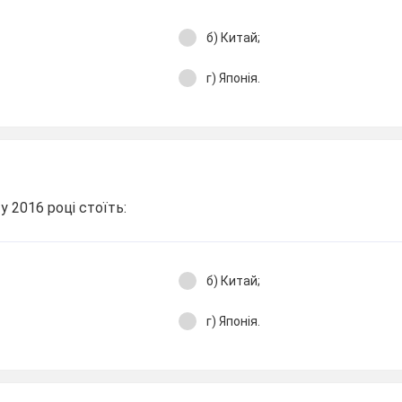
б) Китай;
г) Японія.
у 2016 році стоїть:
б) Китай;
г) Японія.