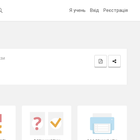
Я учень
Вхід
Реєстрація
ази