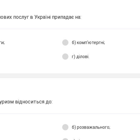
лових послуг в Україні припадає на:
ги;
б) комп'ютергні;
г) ділові.
туризм відноситься до:
б) розважального;