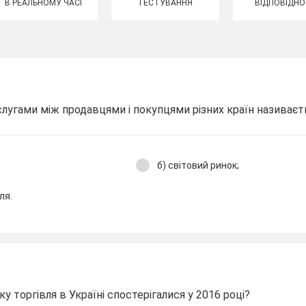
В РЕАЛЬНОМУ ЧАСІ
ТЕСТУВАННЯ
ВІДПОВІДНО
ослугами між продавцями і покупцями різних країн називаєт
б) світовий ринок;
ля.
ку торгівля в Україні спостерігалися у 2016 році?