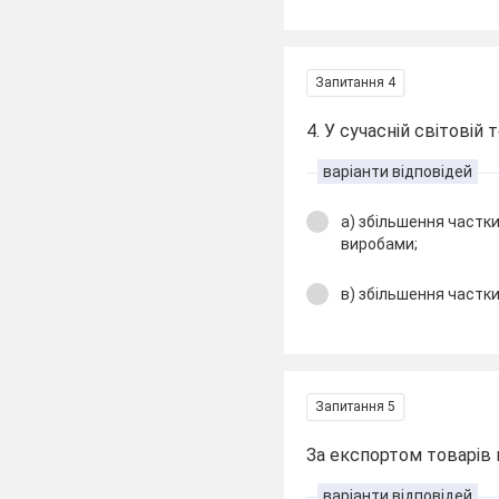
Запитання 4
4. У сучасній світовій 
варіанти відповідей
а) збільшення частк
виробами;
в) збільшення частки
Запитання 5
За експортом товарів 
варіанти відповідей