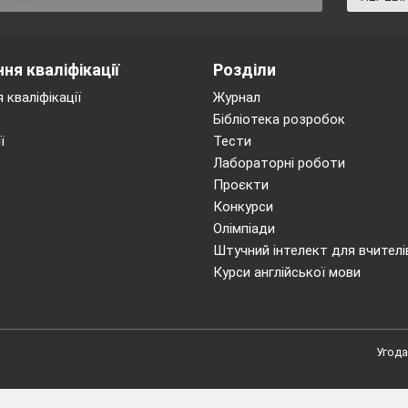
ня кваліфікації
Розділи
 кваліфікації
Журнал
Бібліотека розробок
ї
Тести
Лабораторні роботи
Проєкти
Конкурси
Олімпіади
Штучний інтелект для вчителі
Курси англійської мови
Угода