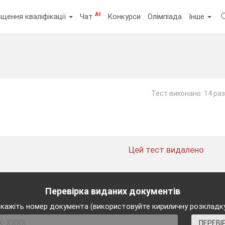
AI
щення кваліфікації
Чат
Конкурси
Олімпіада
Інше
Тест виконано: 14 раз
Цей тест видалено
Перевірка виданих документів
кажіть номер документа (використовуйте кириличну розкладк
ПЕРЕВІ