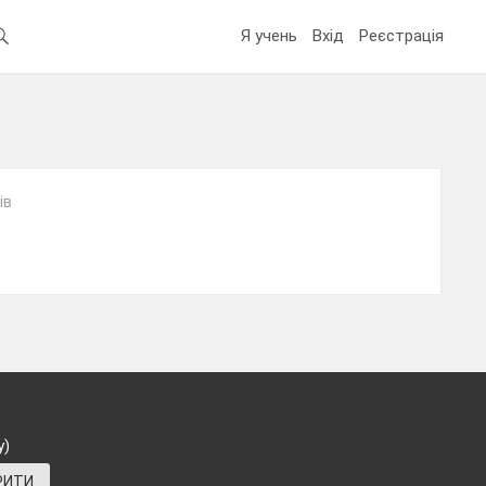
Я учень
Вхід
Реєстрація
ів
у)
РИТИ