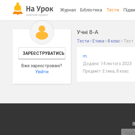
Журнал
Бібліотека
Тести
Підви
Учні 8-А
Тести
Етика
8 клас
Тест
ЗАРЕЄСТРУВАТИСЬ
m.
Додано: 14 лютого 2023
Вже зареєстровані?
Предмет: Етика, 8 клас
Увійти
В