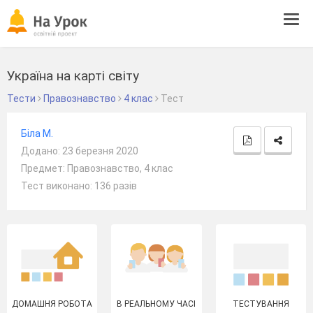
Tog
navi
Україна на карті світу
Тести
Правознавство
4 клас
Тест
Біла М.
Додано: 23 березня 2020
Предмет: Правознавство, 4 клас
Тест виконано: 136 разів
ДОМАШНЯ РОБОТА
В РЕАЛЬНОМУ ЧАСІ
ТЕСТУВАННЯ