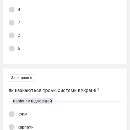
4
7
2
6
Запитання 6
як назиаються гірські системи вУкраїні ?
варіанти відповідей
крим
карпати