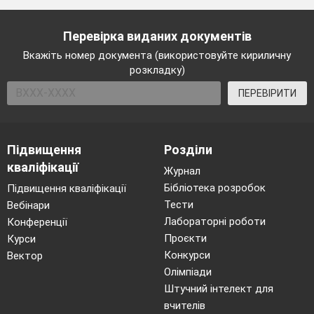
Перевірка виданих документів
Вкажіть номер документа (використовуйте кириличну
розкладку)
ПЕРЕВІРИТИ
Підвищення
Розділи
кваліфікації
Журнал
Бібліотека розробок
Підвищення кваліфікації
Тести
Вебінари
Лабораторні роботи
Конференції
Проєкти
Курси
Конкурси
Вектор
Олімпіади
Штучний інтелект для
вчителів