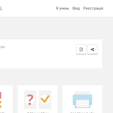
Я учень
Вхід
Реєстрація
зів