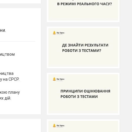
ни.
ництвом
вництва
у на СРСР.
кою плану
х дій.