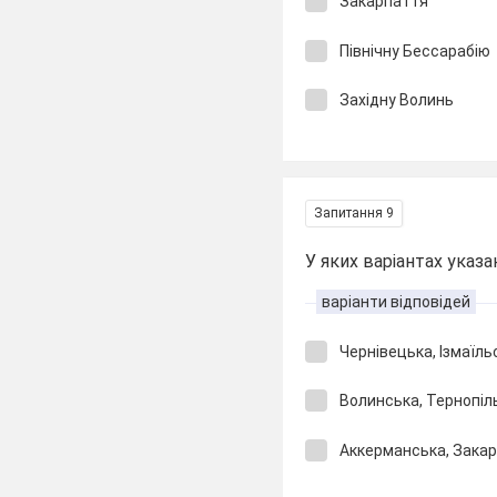
Закарпаття
Північну Бессарабію
Західну Волинь
Запитання 9
У яких варіантах указа
варіанти відповідей
Чернівецька, Ізмаїль
Волинська, Тернопіл
Аккерманська, Зака