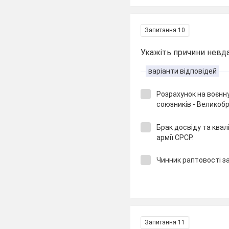
Запитання 10
Укажіть причини невда
варіанти відповідей
Розрахунок на воєнну
союзників - Великобр
Брак досвіду та квал
армії СРСР.
Чинник раптовості з
Запитання 11