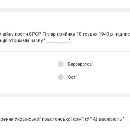
 війну проти СРСР Гітлер прийняв 18 грудня 1940 р., підп
ція отримала назву "_________".
"Барбаросса"
"Ост"
рення Української повстанської армії (УПА) вважають "__