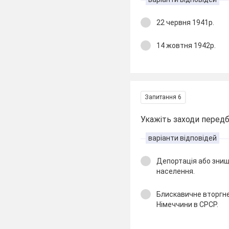
22 червня 1941р.
14 жовтня 1942р.
Запитання 6
Укажіть заходи передб
варіанти відповідей
Депортація або знищ
населення.
Блискавичне вторгн
Німеччини в СРСР.