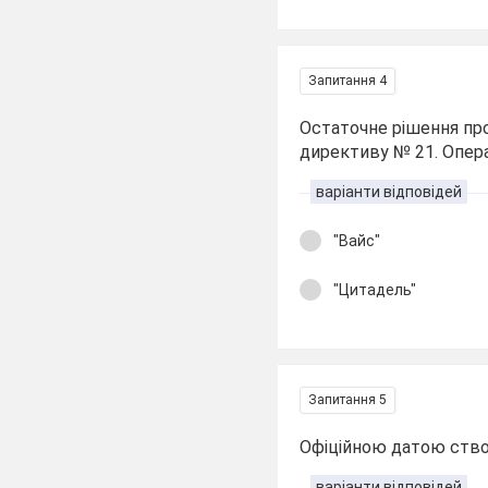
Запитання 4
Остаточне рішення про
директиву № 21. Опера
варіанти відповідей
"Вайс"
"Цитадель"
Запитання 5
Офіційною датою ство
варіанти відповідей