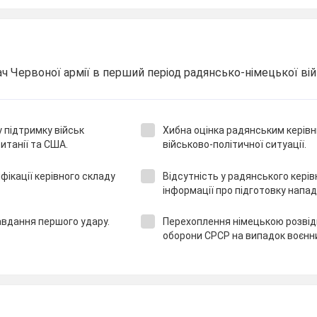
ч Червоної армії в перший період радянсько-німецької вій
 підтримку військ
Хибна оцінка радянським керів
итанії та США.
військово-політичної ситуації.
іфікації керівного складу
Відсутність у радянського кері
інформації про підготовку напад
авдання першого удару.
Перехоплення німецькою розвід
оборони СРСР на випадок воєнни