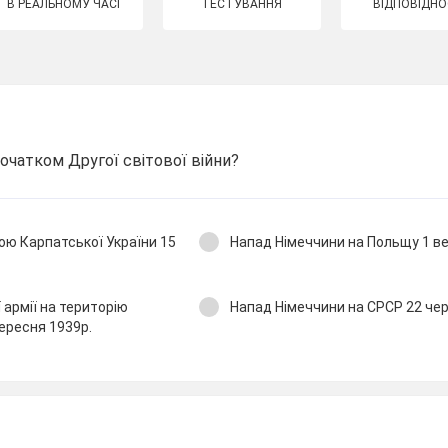
В РЕАЛЬНОМУ ЧАСІ
ТЕСТУВАННЯ
ВІДПОВІДНО
очатком Другої світової війни?
ю Карпатської України 15
Напад Німеччини на Польщу 1 ве
 армії на територію
Напад Німеччини на СРСР 22 чер
вересня 1939р.