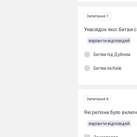
Запитання 7
Унаслідок якої битви с
варіанти відповідей
Битви під Дубном
Битви за Київ
Запитання 8
Які регіони було вклю
варіанти відповідей