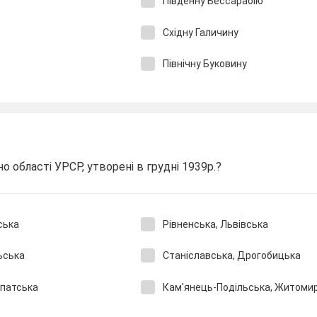
Південну Бессарабію
Східну Галичину
Північну Буковину
но області УРСР, утворені в грудні 1939р.?
ська
Рівненська, Львівська
ьська
Станіславська, Дрогобицька
рпатська
Кам'янець-Подільська, Житоми