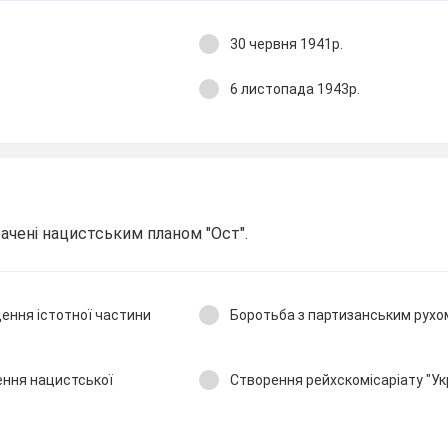
30 червня 1941р.
6 листопада 1943р.
ачені нацистським планом "Ост".
ення істотної частини
Боротьба з партизанським рухо
ення нацистської
Створення рейхскомісаріату "Укр