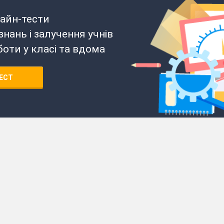
айн-тести
нань і залучення учнів
боти у класі та вдома
ЕСТ