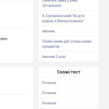
Синичка і зима (Ганна
Остапенко)
В. Сухомлинський "Як діти
раділи, а Ялинка плакала"
Іменник
сфен.
Слова-назви дій і слова-назви
предметів
Іменник 2 клас
Схожі тест
Речення
Речення
Речення