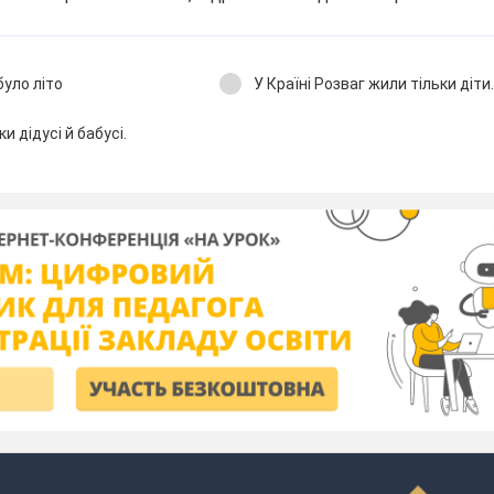
було літо
У Країні Розваг жили тільки діти.
ки дідусі й бабусі.