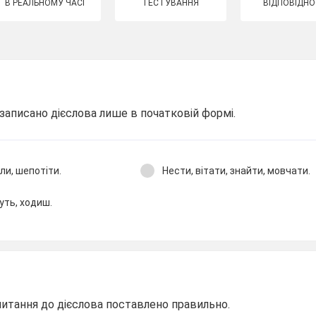
В РЕАЛЬНОМУ ЧАСІ
ТЕСТУВАННЯ
ВІДПОВІДНО
 записано дієслова лише в початковій формі.
ли, шепотіти.
Нести, вітати, знайти, мовчати.
туть, ходиш.
питання до дієслова поставлено правильно.