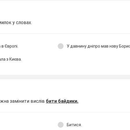
илок у словах.
в Європі.
У давнину дніпро мав нзву Бори
ала з Києва.
ожна замінити вислів
бити байдики.
Битися.