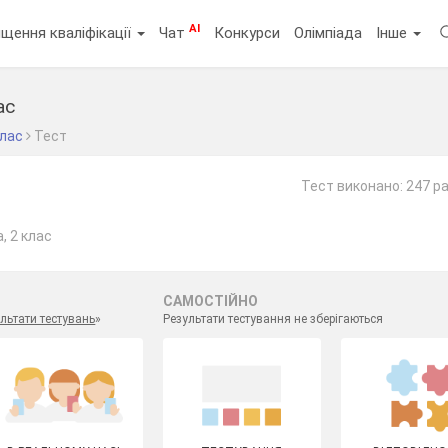
AI
щення кваліфікації
Чат
Конкурси
Олімпіада
Інше
ас
клас
Тест
Тест виконано: 247 ра
, 2 клас
САМОСТІЙНО
льтати тестувань
»
Результати тестування не зберігаються