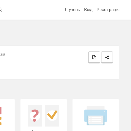
Я учень
Вхід
Реєстрація
зів