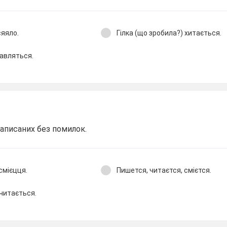
сяяло.
Гілка (що зробила?) хитається.
бавляться.
записаних без помилок.
смієцця.
Пишется, читаєтся, смієтся.
 читається.