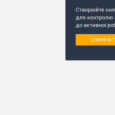
Створюйте онл
для контролю з
до активної ро
СТВОРИТИ Т