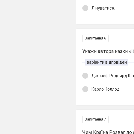
Лінуватися.
Запитання 6
Укажи автора казки «Кі
варіанти відповідей
Джозеф Редьярд Кіпл
Карло Коллоді.
Запитання 7
Чим Країна Розваг до я