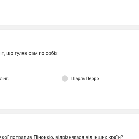
т, що гуляв сам по собі»:
інг;
Шарль Перро
кої потрапив Піноккіо, відрізнялася від інших країн?