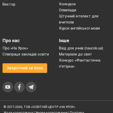
Конкурси
Вектор
Олімпіади
Штучний інтелект для
вчителів
Курси англійської мови
Про нас
Інше
Про «На Урок»
Вхід для учнів (naurok.ua)
Співпраця закладів освіти
Матеріали до свят
Конкурс «Фантастична
п’ятірка»
Зворотний зв'язок
© 2017-2026, ТОВ «ОСВІТНІЙ ЦЕНТР «НА УРОК»
Угода користувача
|
Умови користування
|
Політика