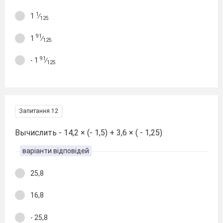
1
1
∕
125
91
1
∕
125
91
- 1
∕
125
Запитання 12
Вычислить - 14,2 × (- 1,5) + 3,6 × ( - 1,25)
варіанти відповідей
25,8
16,8
- 25,8