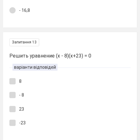
- 16,8
Запитання 13
Решить уравнение (х - 8)(х+23) = 0
варіанти відповідей
8
- 8
23
-23