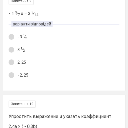
Запитання 9
3
3
- 1
∕
х = 3
∕
7
14
варіанти відповідей
1
- 3
∕
2
1
3
∕
2
2, 25
- 2, 25
Запитання 10
Упростить выражение и указать коэффициент
2,4а × ( - 0,3b)