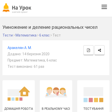
Tog
navi
Умножение и деление рациональных чисел
Тести
Математика
6 клас
Тест
Аракелян A. М.
Додано: 14 березня 2020
Предмет: Математика, 6 клас
Тест виконано: 61 раз
ДОМАШНЯ РОБОТА
В РЕАЛЬНОМУ ЧАСІ
ТЕСТУВАННЯ