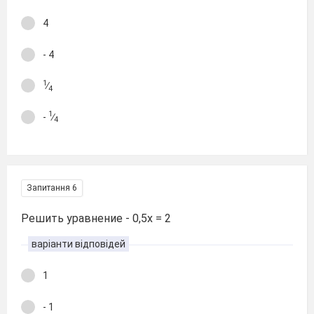
4
- 4
1
∕
4
1
-
∕
4
Запитання 6
Решить уравнение - 0,5х = 2
варіанти відповідей
1
- 1