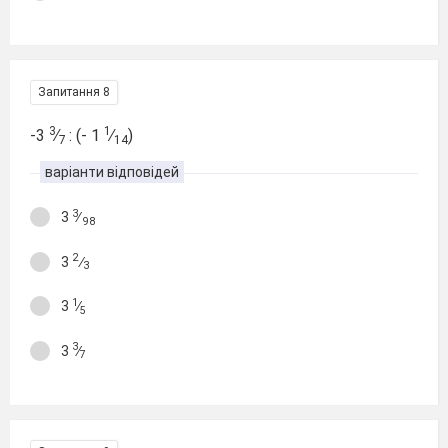
Запитання 8
3
1
-3
∕
: (- 1
∕
)
7
14
варіанти відповідей
3
3
∕
98
2
3
∕
3
1
3
∕
5
3
3
∕
7