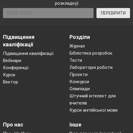
розкладку)
ПЕРЕВІРИТИ
Підвищення
Розділи
кваліфікації
Журнал
Бібліотека розробок
Підвищення кваліфікації
Тести
Вебінари
Лабораторні роботи
Конференції
Проєкти
Курси
Конкурси
Вектор
Олімпіади
Штучний інтелект для
вчителів
Курси англійської мови
Про нас
Інше