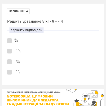
Запитання 14
Решить уравнение 8|х| - 9 = - 4
варіанти відповідей
5
∕
8
13
-
∕
8
5
-
∕
8
13 ∕
8