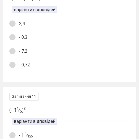
варіанти відповідей
2,4
- 0,3
- 7,2
- 0,72
Запитання 11
1
3
(- 1
∕
)
5
варіанти відповідей
1
- 1
∕
125