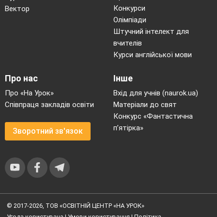
Конкурси
Вектор
Олімпіади
Штучний інтелект для
вчителів
Курси англійської мови
Про нас
Інше
Про «На Урок»
Вхід для учнів (naurok.ua)
Співпраця закладів освіти
Матеріали до свят
Конкурс «Фантастична
п’ятірка»
Зворотний зв'язок
© 2017-2026, ТОВ «ОСВІТНІЙ ЦЕНТР «НА УРОК»
Угода користувача
|
Умови користування
|
Політика