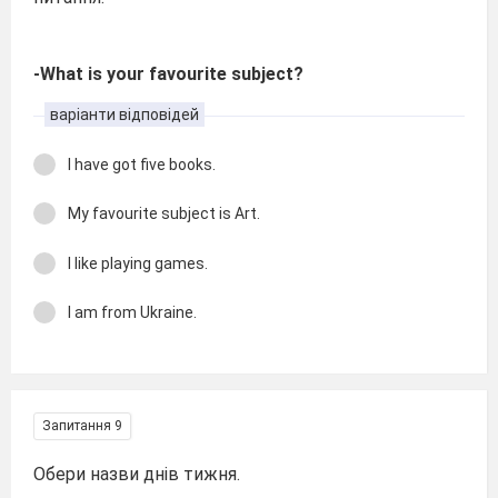
-What is your favourite subject?
варіанти відповідей
I have got five books.
My favourite subject is Art.
I like playing games.
I am from Ukraine.
Запитання 9
Обери назви днів тижня.