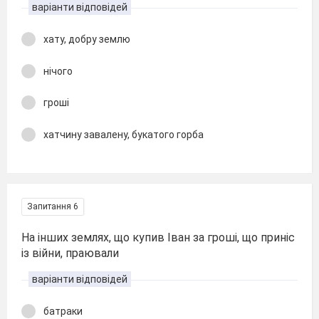
варіанти відповідей
хату, добру землю
нічого
гроші
хатчину завалену, букатого горба
Запитання 6
На інших землях, що купив Іван за гроші, що приніс
із війни, праювали
варіанти відповідей
батраки