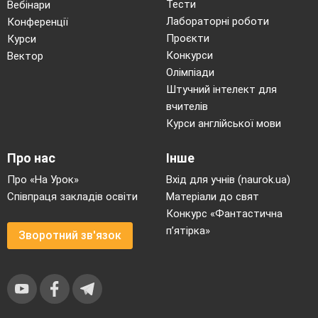
Тести
Вебінари
Лабораторні роботи
Конференції
Проєкти
Курси
Конкурси
Вектор
Олімпіади
Штучний інтелект для
вчителів
Курси англійської мови
Про нас
Інше
Про «На Урок»
Вхід для учнів (naurok.ua)
Співпраця закладів освіти
Матеріали до свят
Конкурс «Фантастична
п’ятірка»
Зворотний зв'язок