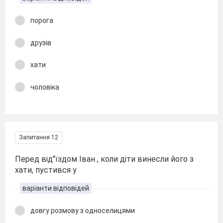
порога
друзів
хати
чоловіка
Запитання 12
Перед від"їздом Іван , коли діти винесли його з
хати, пустився у
варіанти відповідей
довгу розмову з односелицями