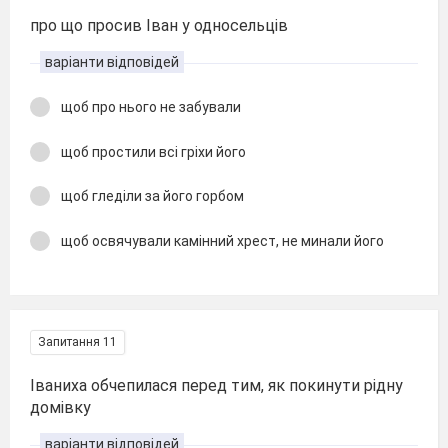
про що просив Іван у односельців
варіанти відповідей
щоб про нього не забували
щоб простили всі гріхи його
щоб гледіли за його горбом
щоб освячували камінний хрест, не минали його
Запитання 11
Іваниха обчепилася перед тим, як покинути рідну
домівку
варіанти відповідей