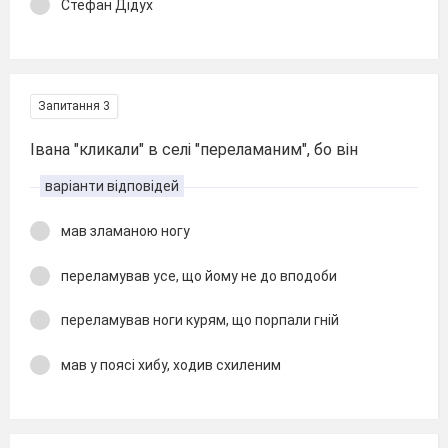
Стефан Дідух
Запитання 3
Івана "кликали" в селі "переламаним", бо він
варіанти відповідей
мав зламаною ногу
переламував усе, що йому не до вподоби
переламував ноги курям, що порпали гній
мав у поясі хибу, ходив схиленим