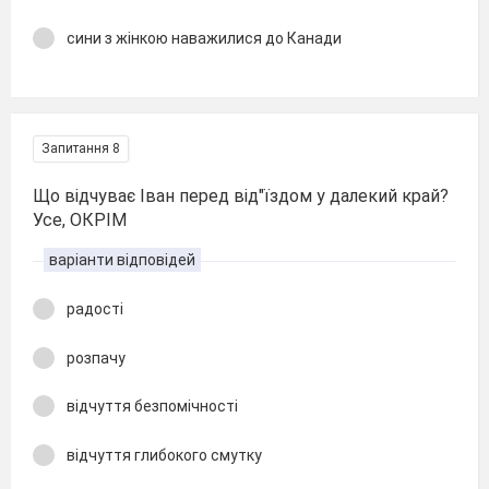
сини з жінкою наважилися до Канади
Запитання 8
Що відчуває Іван перед від"їздом у далекий край?
Усе, ОКРІМ
варіанти відповідей
радості
розпачу
відчуття безпомічності
відчуття глибокого смутку