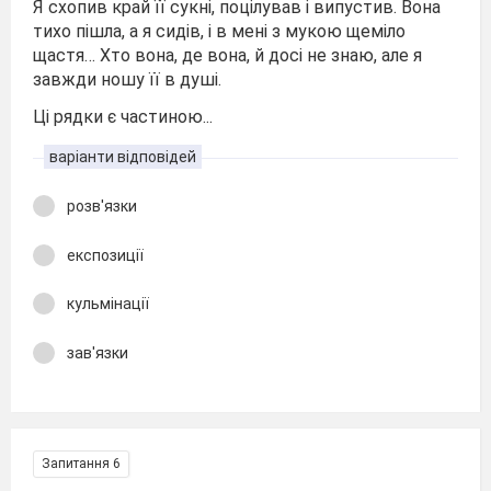
Я схопив край її сукні, поцілував і випустив. Вона
тихо пішла, а я сидів, і в мені з мукою щеміло
щастя… Хто вона, де вона, й досі не знаю, але я
завжди ношу її в душі.
Ці рядки є частиною...
варіанти відповідей
розв'язки
експозиції
кульмінації
зав'язки
Запитання 6