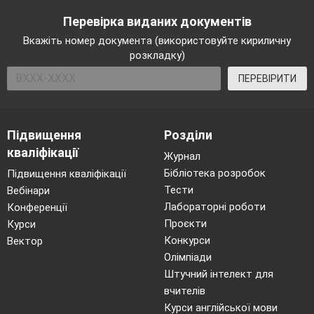
Перевірка виданих документів
Вкажіть номер документа (використовуйте кириличну
розкладку)
ПЕРЕВІРИТИ
Підвищення
Розділи
кваліфікації
Журнал
Бібліотека розробок
Підвищення кваліфікації
Тести
Вебінари
Лабораторні роботи
Конференції
Проєкти
Курси
Конкурси
Вектор
Олімпіади
Штучний інтелект для
вчителів
Курси англійської мови