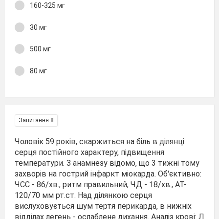
160-325 мг
30 мг
500 мг
80 мг
Запитання 8
Чоловік 59 років, скаржиться на біль в ділянці
серця постійного харак­теру, підвищення
температури. З анам­незу відомо, що 3 тижні тому
захворів на гострий інфаркт міокарда. Об'єк­тивно:
ЧСС - 86/хв., ритм правиль­ний, ЧД - 18/хв., AT-
120/70 мм рт.ст. Над ділянкою серця
вислуховується шум тертя перикарда, в нижніх
відді­лах легень - ослаблене дихання. Аналіз крові: Л