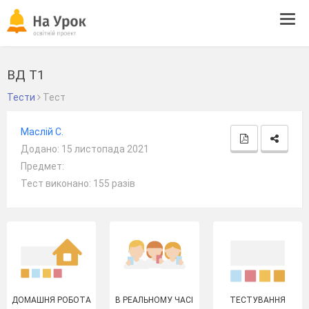
Tog
navi
ВД Т1
Тести
Тест
Маслій C.
Додано: 15 листопада 2021
Предмет:
Тест виконано: 155 разів
ДОМАШНЯ РОБОТА
В РЕАЛЬНОМУ ЧАСІ
ТЕСТУВАННЯ