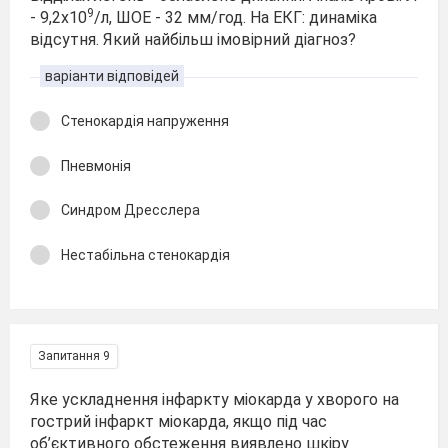
9
- 9,2х10
/л, ШОЕ - 32 мм/год. На ЕКГ: динаміка
відсутня. Який най­більш імовірний діагноз?
варіанти відповідей
Стенокардія напруження
Пневмонія
Синдром Дресслера
Нестабільна стенокардія
Запитання 9
Яке ускладнення інфаркту міокарда у хворого на
гострий інфаркт міокарда, якщо під час
об’єктивного обстеження виявлено шкіру