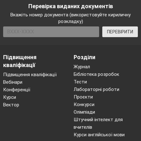
Перевірка виданих документів
Вкажіть номер документа (використовуйте кириличну
розкладку)
ПЕРЕВІРИТИ
Підвищення
Розділи
кваліфікації
Журнал
Бібліотека розробок
Підвищення кваліфікації
Тести
Вебінари
Лабораторні роботи
Конференції
Проєкти
Курси
Конкурси
Вектор
Олімпіади
Штучний інтелект для
вчителів
Курси англійської мови