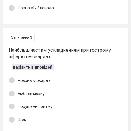
Повна АВ-блокада
Запитання 3
Найбільш частим ускладненням при гострому
інфаркті міокарда є
варіанти відповідей
Розрив міокарда
Емболії мозку
Порушення ритму
Шок