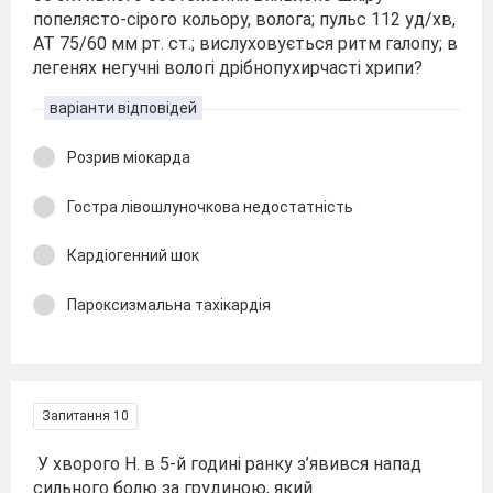
попелясто-сірого кольору, волога; пульс 112 уд/хв,
АТ 75/60 мм рт. ст.; вислуховується ритм галопу; в
легенях негучні вологі дрібнопухирчасті хрипи?
варіанти відповідей
Розрив міокарда
Гостра лівошлуночкова недостатність
Кардіогенний шок
Пароксизмальна тахікардія
Запитання 10
У хворого Н. в 5-й годині ранку з’явився напад
сильного болю за грудиною, який