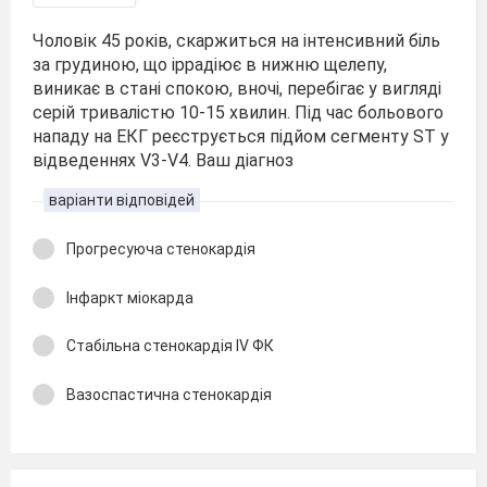
Чоловік 45 років, скаржиться на інтенсивний біль
за грудиною, що іррадіює в нижню щелепу,
виникає в стані спокою, вночі, перебігає у вигляді
серій тривалістю 10-15 хвилин. Під час больового
нападу на ЕКГ реєструється підйом сегменту ST у
відведеннях V3-V4. Ваш діагноз
варіанти відповідей
Прогресуюча стенокардія
Інфаркт міокарда
Стабільна стенокардія IV ФК
Вазоспастична стенокардія