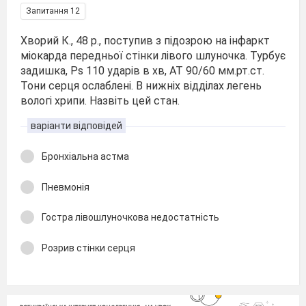
Запитання 12
Хворий К., 48 р., поступив з підозрою на інфаркт
міокарда передньої стінки лівого шлуночка. Турбує
задишка, Рs 110 ударів в хв, АТ 90/60 мм.рт.ст.
Тони серця ослаблені. В нижніх відділах легень
вологі хрипи. Назвіть цей стан.
варіанти відповідей
Бронхіальна астма
Пневмонія
Гостра лівошлуночкова недостатність
Розрив стінки серця