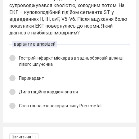
супроводжувався кволістю, холодним потом. На
ЕКГ – куполоподібний під’йом сегмента ST у
відведеннях ІІ, ІІІ, avF, V5-V6. Після вщухання болю
показники ЕКГ повернулись до норми. Який
діагноз є найбільш імовірним?
варіанти відповідей
Гострий інфаркт міокарда в задньобоковій ділянці
лівого шлуночка
Перикардит
Дилатаційна кардіоміопатія
Спонтанна стенокардія типу Prinzmetal
Запитання 11