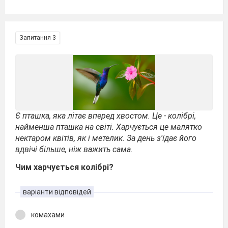
Запитання 3
Є пташка, яка літає вперед хвостом. Це - колібрі,
найменша пташка на світі. Харчується це малятко
нектаром квітів, як і метелик. За день з'їдає його
вдвічі більше, ніж важить сама.
Чим харчується колібрі?
варіанти відповідей
комахами