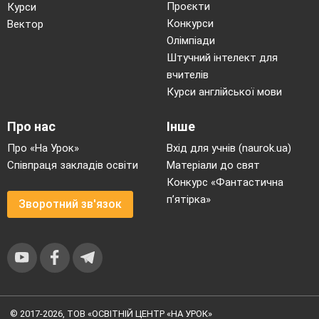
Проєкти
Курси
Конкурси
Вектор
Олімпіади
Штучний інтелект для
вчителів
Курси англійської мови
Про нас
Інше
Про «На Урок»
Вхід для учнів (naurok.ua)
Співпраця закладів освіти
Матеріали до свят
Конкурс «Фантастична
п’ятірка»
Зворотний зв'язок
© 2017-2026, ТОВ «ОСВІТНІЙ ЦЕНТР «НА УРОК»