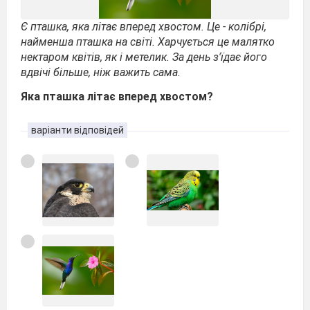
Є пташка, яка літає вперед хвостом. Це - колібрі,
найменша пташка на світі. Харчується це малятко
нектаром квітів, як і метелик. За день з'їдає його
вдвічі більше, ніж важить сама.
Яка пташка літає вперед хвостом?
варіанти відповідей