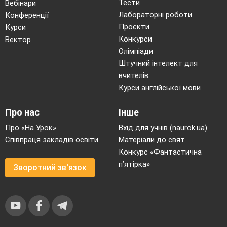
Тести
Вебінари
Лабораторні роботи
Конференції
Проєкти
Курси
Конкурси
Вектор
Олімпіади
Штучний інтелект для
вчителів
Курси англійської мови
Про нас
Інше
Про «На Урок»
Вхід для учнів (naurok.ua)
Співпраця закладів освіти
Матеріали до свят
Конкурс «Фантастична
п’ятірка»
Зворотний зв'язок