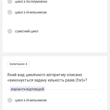
цикл з післяумовою
цикл з лічильником
сумісний цикл
Запитання 4
Який вид циклічного алгоритму описано:
«виконується задану кількість разів (for)»?
варіанти відповідей
цикл з лічильником