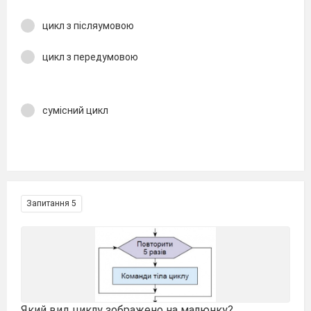
цикл з післяумовою
цикл з передумовою
сумісний цикл
Запитання 5
Який вид циклу зображено на малюнку?