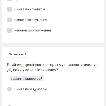
цикл з лічильником
повне розгалуження
неповне розгалуження
Запитання 3
Який вид циклічного алгоритму описано: «виконує
дії, поки умова є істинною»?
варіанти відповідей
цикл з передумовою