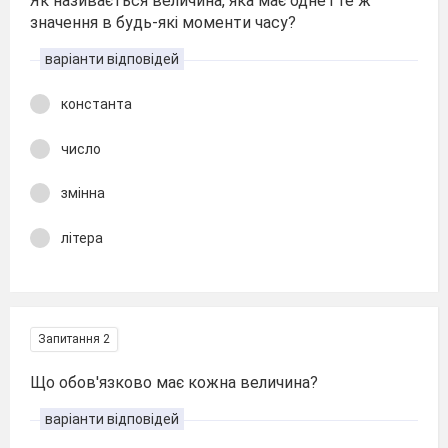
Як називається величина, яка має одне і те ж
значення в будь-які моменти часу?
варіанти відповідей
константа
число
змінна
літера
Запитання 2
Що обов'язково має кожна величина?
варіанти відповідей