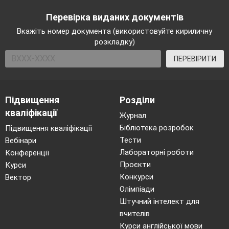
Перевірка виданих документів
Вкажіть номер документа (використовуйте кириличну
розкладку)
ПЕРЕВІРИТИ
Підвищення
Розділи
кваліфікації
Журнал
Бібліотека розробок
Підвищення кваліфікації
Тести
Вебінари
Лабораторні роботи
Конференції
Проєкти
Курси
Конкурси
Вектор
Олімпіади
Штучний інтелект для
вчителів
Курси англійської мови