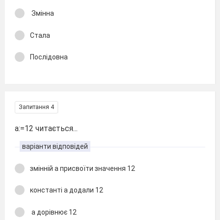
Змінна
Стала
Послідовна
Запитання 4
а:=12 читається...
варіанти відповідей
змінній а присвоїти значення 12
константі а додали 12
а дорівнює 12