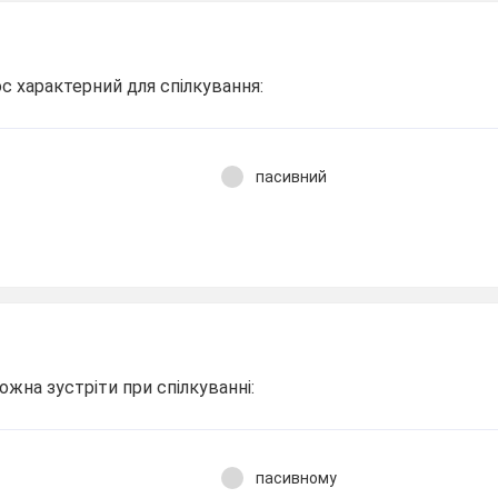
ос характерний для спілкування:
пасивний
жна зустріти при спілкуванні:
пасивному