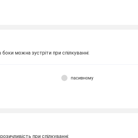
в боки можна зустріти при спілкуванні:
пасивному
розичливість при спілкуванні: