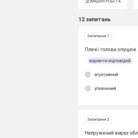
ДОМАШНЯ РОБОТА
12 запитань
Запитання 1
Плечі і голова опущені
варіанти відповідей
агресивний
упевнений
Запитання 2
Напружений вираз обли