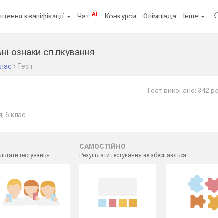
AI
щення кваліфікації
Чат
Конкурси
Олімпіада
Інше
ьні ознаки спілкування
клас
Тест
Тест виконано: 342 р
, 6 клас
САМОСТІЙНО
льтати тестувань
»
Результати тестування не зберігаються