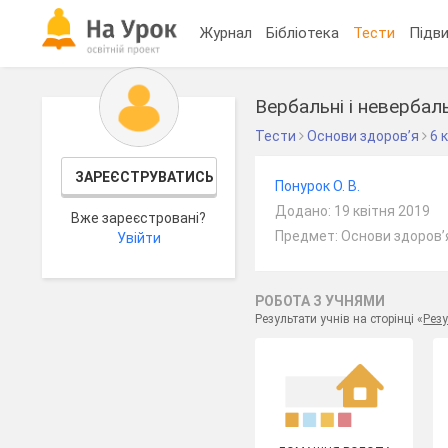
Журнал
Бібліотека
Тести
Підви
Вербальні і невербал
Тести
Основи здоров’я
6 
ЗАРЕЄСТРУВАТИСЬ
Понурок О. В.
Додано: 19 квітня 2019
Вже зареєстровані?
Предмет: Основи здоров’я
Увійти
РОБОТА З УЧНЯМИ
Результати учнів на сторінці «
Резу