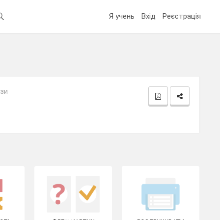
Я учень
Вхід
Реєстрація
ази