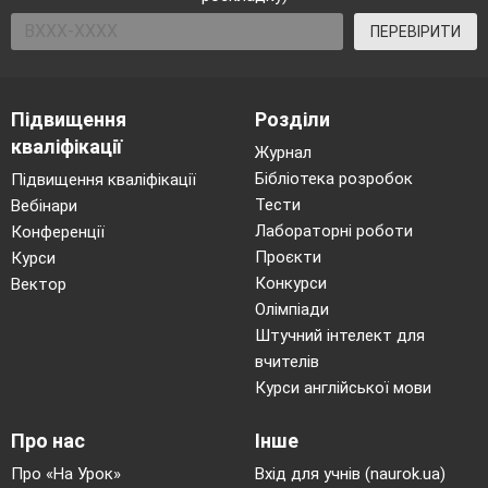
ПЕРЕВІРИТИ
Підвищення
Розділи
кваліфікації
Журнал
Бібліотека розробок
Підвищення кваліфікації
Тести
Вебінари
Лабораторні роботи
Конференції
Проєкти
Курси
Конкурси
Вектор
Олімпіади
Штучний інтелект для
вчителів
Курси англійської мови
Про нас
Інше
Про «На Урок»
Вхід для учнів (naurok.ua)