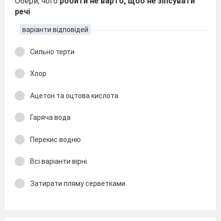
Обери, чого
робити не варто, щоб не зіпсувати
речі
варіанти відповідей
Сильно терти
Хлор
Ацетон та оцтова кислота
Гаряча вода
Перекис водню
Всі варіанти вірні
Затирати пляму серветками