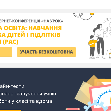
айн-тести
нань і залучення учнів
боти у класі та вдома