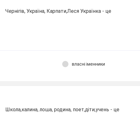
Чернігів, Україна, Карпати,Леся Українка - це
власні іменники
Школа,калина, лоша, родина, поет,діти,учень - це