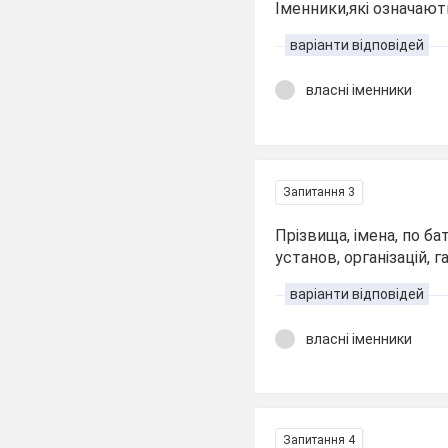
Іменники,які означают
варіанти відповідей
власні іменники
Запитання 3
Прізвища, імена, по ба
установ, організацій, г
варіанти відповідей
власні іменники
Запитання 4