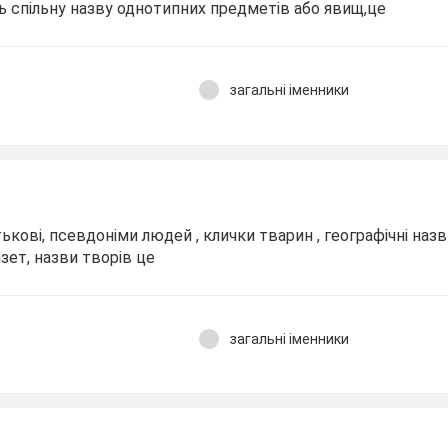
ь спільну назву однотипних предметів або явищ,це
загальні іменники
тькові, псевдоніми людей , клички тварин , географічні назв
азет, назви творів це
загальні іменники