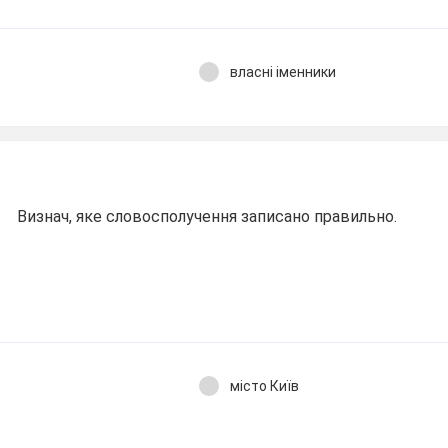
власні іменники
Визнач, яке словосполучення записано правильно.
місто Київ