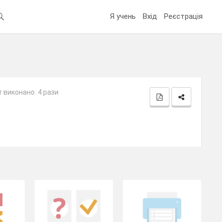
Я учень
Вхід
Реєстрація
 виконано: 4 рази