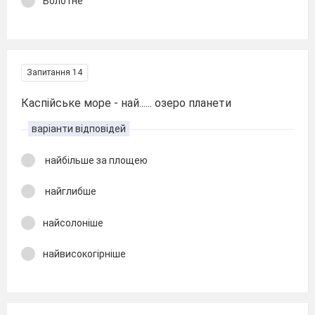
Болотне
Запитання 14
Каспійське море - най...... озеро планети
варіанти відповідей
найбільше за площею
найглибше
найсолоніше
найвисокогірніше