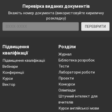
Перевірка виданих документів
Вкажіть номер документа (використовуйте кириличну
розкладку)
ПЕРЕВІРИТИ
Підвищення
Розділи
кваліфікації
Журнал
Бібліотека розробок
Підвищення кваліфікації
Тести
Вебінари
Лабораторні роботи
Конференції
Проєкти
Курси
Конкурси
Вектор
Олімпіади
Штучний інтелект для
вчителів
Курси англійської мови