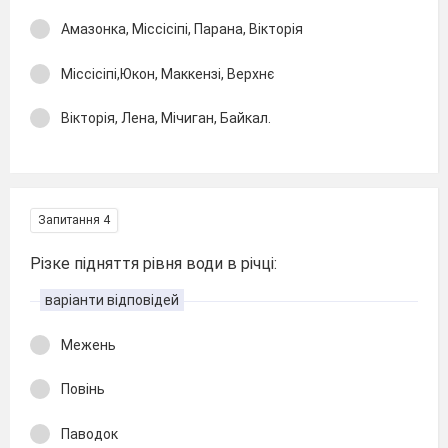
Амазонка, Міссісіпі, Парана, Вікторія
Міссісіпі,Юкон, Маккензі, Верхнє
Вікторія, Лена, Мічиган, Байкал.
Запитання 4
Різке підняття рівня води в річці:
варіанти відповідей
Межень
Повінь
Паводок