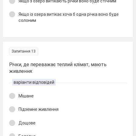
Якщо з озеро витікають річки воно буде стічним
Якщо із озера витікає хоча б одна річка воно буде
солоним
Запитання 13
Річки, де переважає теплий клімат, мають
живлення:
варіанти відповідей
Мішане
Підземне живлення
Дощове