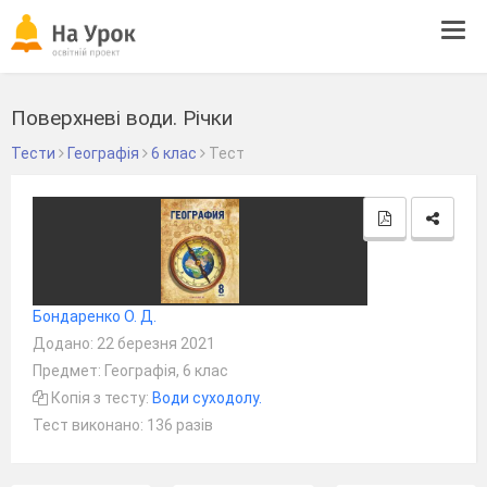
Tog
navi
Поверхневі води. Річки
Тести
Географія
6 клас
Тест
Бондаренко О. Д.
Додано: 22 березня 2021
Предмет: Географія, 6 клас
Копія з тесту:
Води суходолу.
Тест виконано: 136 разів