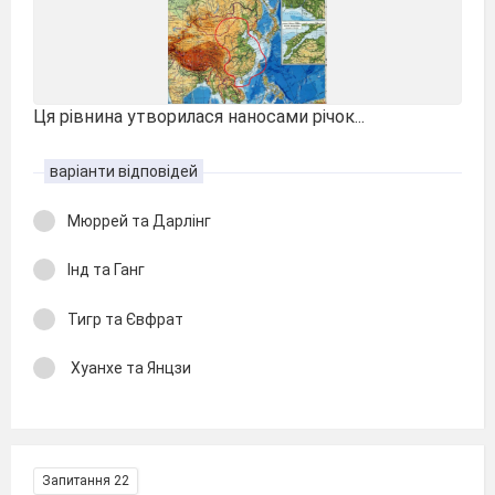
Ця рівнина утворилася наносами річок...
варіанти відповідей
Мюррей та Дарлінг
Інд та Ганг
Тигр та Євфрат
Хуанхе та Янцзи
Запитання 22