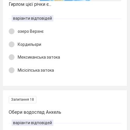
Гирлом цієї річки є...
варіанти відповідей
озеро Верхнє
Кордильєри
Мексиканська затока
Місісіпська затока
Запитання 18
Обери водоспад Анхель
варіанти відповідей