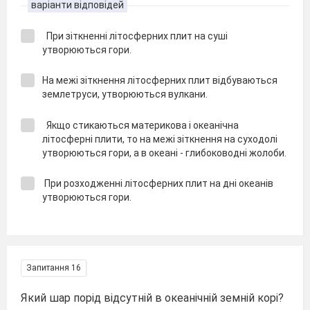
варіанти відповідей
При зіткненні літосферних плит на суші
утворюються гори.
На межі зіткнення літосферних плит відбуваються
землетруси, утворюються вулкани.
Якщо стикаються материкова і океанічна
літосферні плити, то на межі зіткнення на суходолі
утворюються гори, а в океані - глибоководні жолоби.
При розходженні літосферних плит на дні океанів
утворюються гори.
Запитання 16
Який шар порід відсутній в океанічній земній корі?