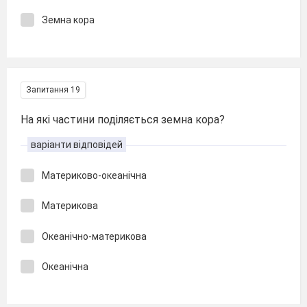
Земна кора
Запитання 19
На які частини поділяється земна кора?
варіанти відповідей
Материково-океанічна
Материкова
Океанічно-материкова
Океанічна