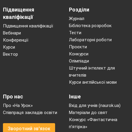
Підвищення
Розділи
кваліфікації
Журнал
Бібліотека розробок
Підвищення кваліфікації
Тести
Вебінари
Лабораторні роботи
Конференції
Проєкти
Курси
Конкурси
Вектор
Олімпіади
Штучний інтелект для
вчителів
Курси англійської мови
Про нас
Інше
Про «На Урок»
Вхід для учнів (naurok.ua)
Співпраця закладів освіти
Матеріали до свят
Конкурс «Фантастична
п’ятірка»
Зворотний зв'язок