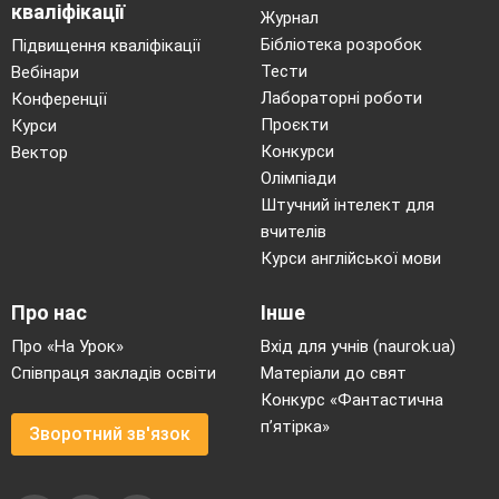
кваліфікації
Журнал
Бібліотека розробок
Підвищення кваліфікації
Тести
Вебінари
Лабораторні роботи
Конференції
Проєкти
Курси
Конкурси
Вектор
Олімпіади
Штучний інтелект для
вчителів
Курси англійської мови
Про нас
Інше
Про «На Урок»
Вхід для учнів (naurok.ua)
Співпраця закладів освіти
Матеріали до свят
Конкурс «Фантастична
п’ятірка»
Зворотний зв'язок