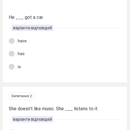
He ___ got a car.
варіанти відповідей
have
has
is
Запитання 2
She doesn’t like music. She ___ listens to it.
варіанти відповідей