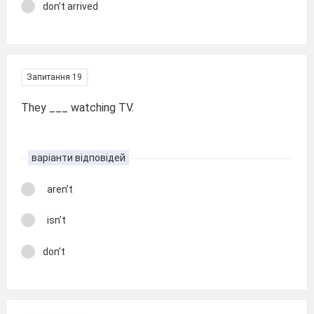
don’t arrived
Запитання 19
They ___ watching TV.
варіанти відповідей
aren’t
isn’t
don’t