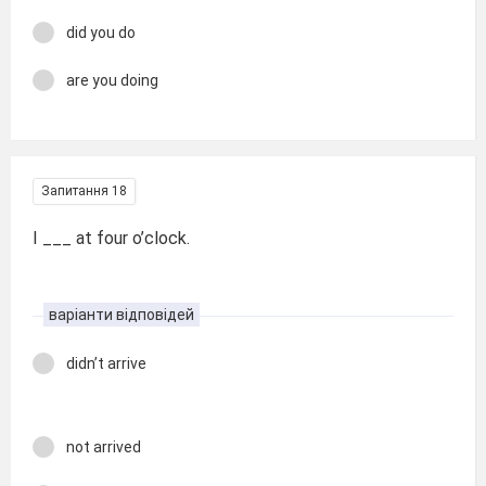
did you do
are you doing
Запитання 18
I ___ at four o’clock.
варіанти відповідей
didn’t arrive
not arrived