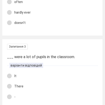
often
hardly ever
doesn’t
Запитання 3
___ were a lot of pupils in the classroom.
варіанти відповідей
It
There
-