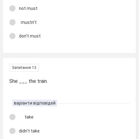
not must
mustn’t
don’t must
Запитання 13
She ___ the train.
варіанти відповідей
take
didn’t take