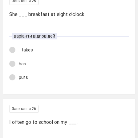
Запитання 25
She ___ breakfast at eight o’clock.
варіанти відповідей
takes
has
puts
Запитання 26
I often go to school on my ___.