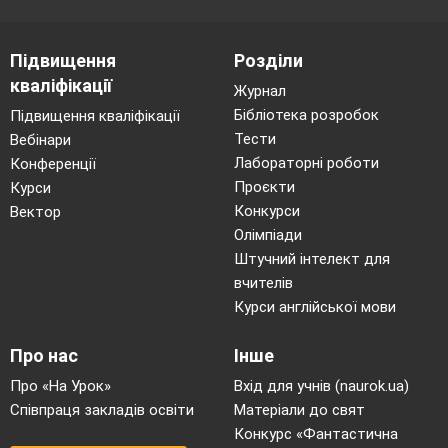
Підвищення
Розділи
кваліфікації
Журнал
Бібліотека розробок
Підвищення кваліфікації
Тести
Вебінари
Лабораторні роботи
Конференції
Проєкти
Курси
Конкурси
Вектор
Олімпіади
Штучний інтелект для
вчителів
Курси англійської мови
Про нас
Інше
Про «На Урок»
Вхід для учнів (naurok.ua)
Співпраця закладів освіти
Матеріали до свят
Конкурс «Фантастична