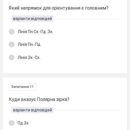
Який напрямок для орієнтування є головним?
варіанти відповідей
Лінія Пн.Сх.-Пд..Зх.
Лінія Пн.-Пд.
Лінія Зх.-Сх.
Запитання 11
Куди вказує Полярна зірка?
варіанти відповідей
Пд.Зх