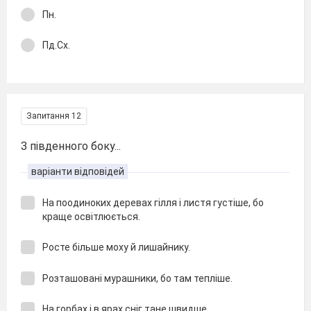
Пн.
Пд.Сх.
Запитання 12
З південного боку...
варіанти відповідей
На поодиноких деревах гілля і листя густіше, бо
краще освітлюється.
Росте більше моху й лишайнику.
Розташовані мурашники, бо там тепліше.
На горбах і в ярах сніг тане швидше.