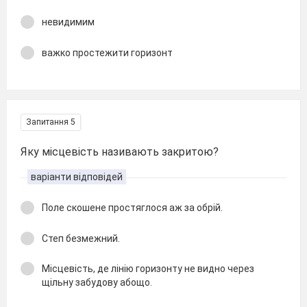
невидимим
важко простежити горизонт
Запитання 5
Яку місцевість називають закритою?
варіанти відповідей
Поле скошене простяглося аж за обрій.
Степ безмежний.
Місцевість, де лінію горизонту не видно через
щільну забудову абощо.