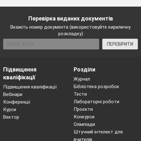
Перевірка виданих документів
Вкажіть номер документа (використовуйте кириличну
розкладку)
ПЕРЕВІРИТИ
Підвищення
Розділи
кваліфікації
Журнал
Бібліотека розробок
Підвищення кваліфікації
Тести
Вебінари
Лабораторні роботи
Конференції
Проєкти
Курси
Конкурси
Вектор
Олімпіади
Штучний інтелект для
вчителів