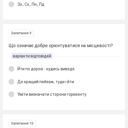
Зх., Сх., Пн., Пд.
Запитання 9
Що означає добре орієнтуватися на місцевості?
варіанти відповідей
Йти по дорозі - кудись виведе.
Де кращий пейзаж, туди і йти.
Уміти визначати сторони горизонту.
Запитання 10