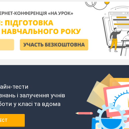
айн-тести
нань і залучення учнів
боти у класі та вдома
ЕСТ