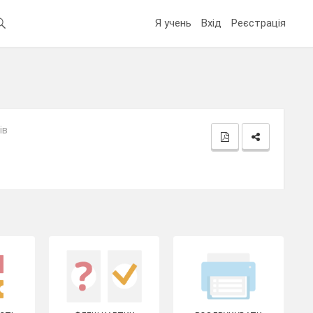
Я учень
Вхід
Реєстрація
ів