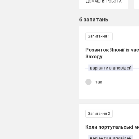
ДОМАШНЯ РОБОТА
6 запитань
Запитання 1
Розвиток Японії із ча
Заходу
варіанти відповідей
так
Запитання 2
Коли португальські мо
варіанти відповідей