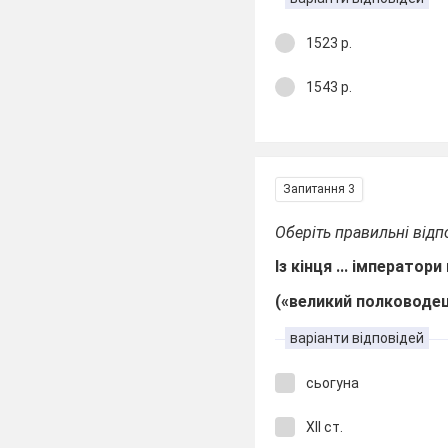
1523 р.
1543 р.
Запитання 3
Оберіть правильні відп
Із кінця ... імператор
(«великий полководец
варіанти відповідей
сьогуна
ХII ст.