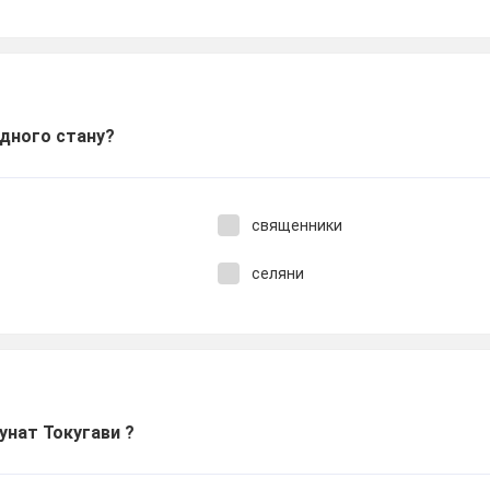
одного стану?
священники
селяни
унат Токугави ?