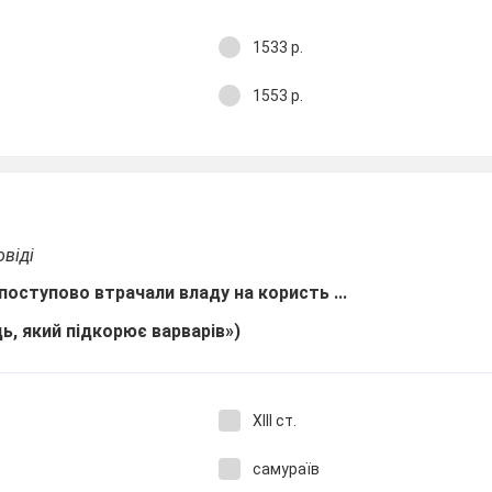
1533 р.
1553 р.
овіді
и поступово втрачали владу на користь ...
ь, який підкорює варварів»)
ХIIІ ст.
самураїв