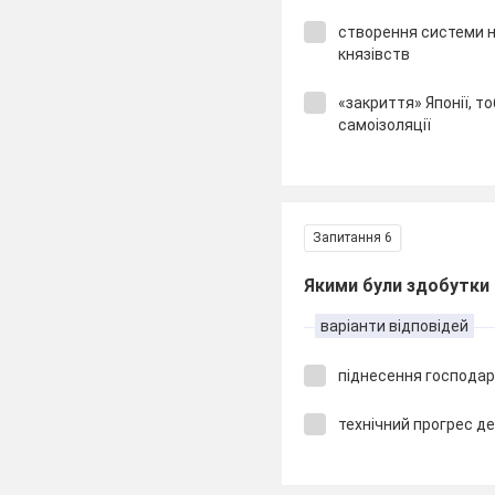
створення системи 
князівств
«закриття» Японії, т
самоізоляції
Запитання 6
Якими були здобутки 
варіанти відповідей
піднесення господа
технічний прогрес д