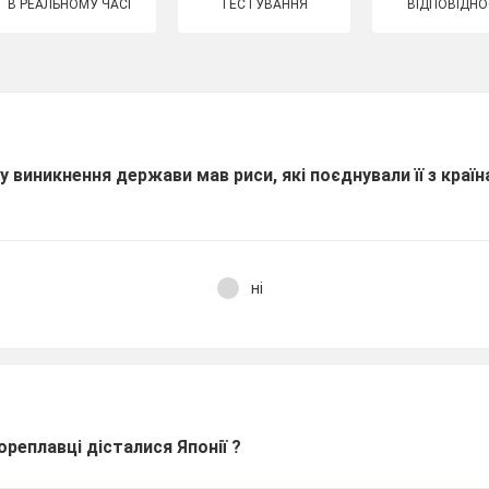
В РЕАЛЬНОМУ ЧАСІ
ТЕСТУВАННЯ
ВІДПОВІДНО
су виникнення держави мав риси, які поєднували її з країн
ні
реплавці дісталися Японії ?