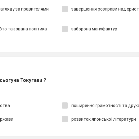
нагляду за правителями
завершення розправи над хрис
обто так звана політика
заборона мануфактур
сьогуна Токугави ?
рства
поширення грамотності та друк
ержави
розвиток японської літератури