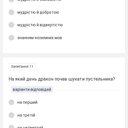
мудрістю й добротою
мудрістю й відвертістю
знанням іноземних мов
Запитання 11
На який день дракон почав шукати пустельника?
варіанти відповідей
на перший
на третій
на четвертий