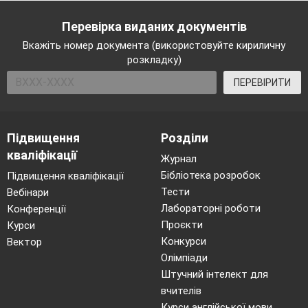
Перевірка виданих документів
Вкажіть номер документа (використовуйте кириличну
розкладку)
ПЕРЕВІРИТИ
Підвищення
Розділи
кваліфікації
Журнал
Бібліотека розробок
Підвищення кваліфікації
Тести
Вебінари
Лабораторні роботи
Конференції
Проєкти
Курси
Конкурси
Вектор
Олімпіади
Штучний інтелект для
вчителів
Курси англійської мови